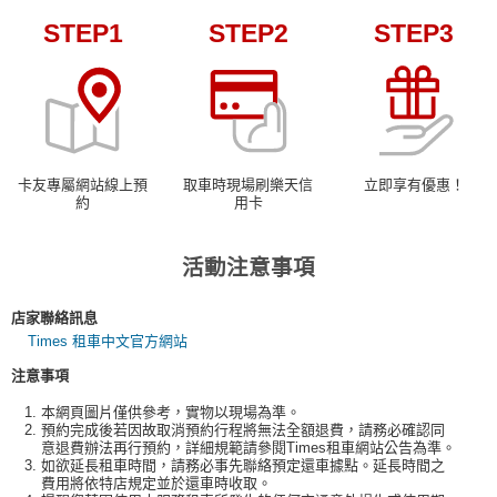
STEP1
STEP2
STEP3
卡友專屬網站線上預
取車時現場刷樂天信
立即享有優惠！
約
用卡
活動注意事項
店家聯絡訊息
Times 租車中文官方網站
注意事項
本網頁圖片僅供參考，實物以現場為準。
預約完成後若因故取消預約行程將無法全額退費，請務必確認同
意退費辦法再行預約，詳細規範請參閱Times租車網站公告為準。
如欲延長租車時間，請務必事先聯絡預定還車據點。延長時間之
費用將依特店規定並於還車時收取。