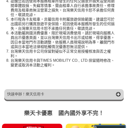
提醒您若因使用本服務租車所發生的任何交通意外損失或使用期
間車體毀損、失竊等情事，需由租車人自行承擔事故責任、修理
費用及租車商無法營業之損失，台灣樂天信用卡恕不承擔任何責
任，敬請見諒。
本行程為卡友租車，非屬信用卡附屬旅遊保險範圍，建議您可於
出國前另行購買旅遊平安保險，若因使用本服務所發生的任何損
失，台灣樂天信用卡恕不承擔任何責任，敬請見諒。
本活動屬跨國消費優惠，限於現場消費使用，請於現場向服務人
員出示優惠頁面，並以台灣樂天信用卡出示或結帳，得享優惠。
因日本當地門市活動調整，依服務人員現場說明為準，離開門市
或與日本當地法律相牴觸情況優惠恕無法提供。
台灣樂天信用卡公司保留對疑似不正常交易授權核准與否之權
利。
台灣樂天信用卡與TIMES MOBILITY CO., LTD.保留隨時修改、
變更或取消本活動之權利。
快速申辦！樂天信用卡
樂天卡優惠 國內國外享不完！