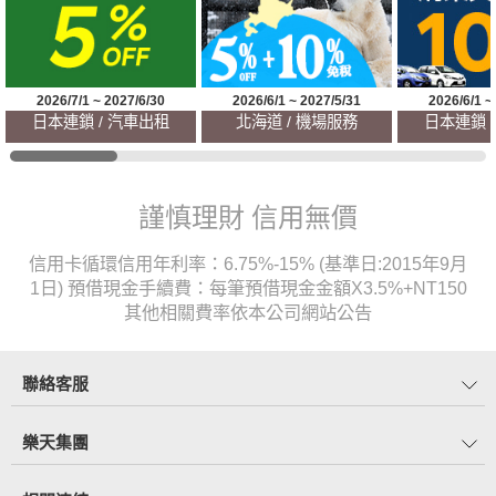
2026/7/1 ~ 2027/6/30
2026/6/1 ~ 2027/5/31
2026/6/1 ~
日本連鎖 / 汽車出租
北海道 / 機場服務
日本連鎖 
謹慎理財 信用無價
信用卡循環信用年利率：6.75%-15% (基準日:2015年9月
1日) 預借現金手續費：每筆預借現金金額X3.5%+NT150
其他相關費率依本公司網站公告
聯絡客服
樂天集團