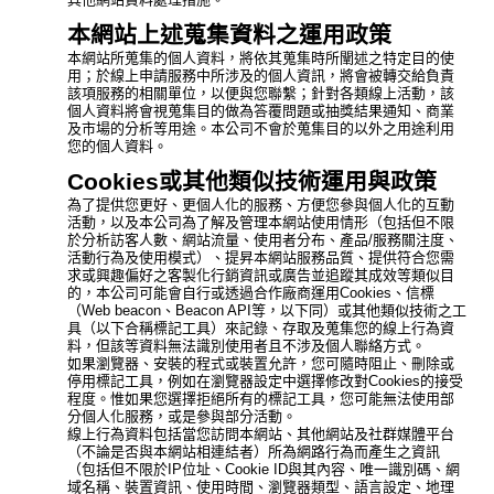
本網站上述蒐集資料之運用政策
本網站所蒐集的個人資料，將依其蒐集時所闡述之特定目的使
用；於線上申請服務中所涉及的個人資訊，將會被轉交給負責
該項服務的相關單位，以便與您聯繫；針對各類線上活動，該
個人資料將會視蒐集目的做為答覆問題或抽獎結果通知、商業
及市場的分析等用途。本公司不會於蒐集目的以外之用途利用
您的個人資料。
Cookies或其他類似技術運用與政策
為了提供您更好、更個人化的服務、方便您參與個人化的互動
活動，以及本公司為了解及管理本網站使用情形（包括但不限
於分析訪客人數、網站流量、使用者分布、產品/服務關注度、
活動行為及使用模式）、提昇本網站服務品質、提供符合您需
求或興趣偏好之客製化行銷資訊或廣告並追蹤其成效等類似目
的，本公司可能會自行或透過合作廠商運用Cookies、信標
（Web beacon、Beacon API等，以下同）或其他類似技術之工
具（以下合稱標記工具）來記錄、存取及蒐集您的線上行為資
料，但該等資料無法識別使用者且不涉及個人聯絡方式。
如果瀏覽器、安裝的程式或裝置允許，您可隨時阻止、刪除或
停用標記工具，例如在瀏覽器設定中選擇修改對Cookies的接受
程度。惟如果您選擇拒絕所有的標記工具，您可能無法使用部
分個人化服務，或是參與部分活動。
線上行為資料包括當您訪問本網站、其他網站及社群媒體平台
（不論是否與本網站相連結者）所為網路行為而產生之資訊
（包括但不限於IP位址、Cookie ID與其內容、唯一識別碼、網
域名稱、裝置資訊、使用時間、瀏覽器類型、語言設定、地理