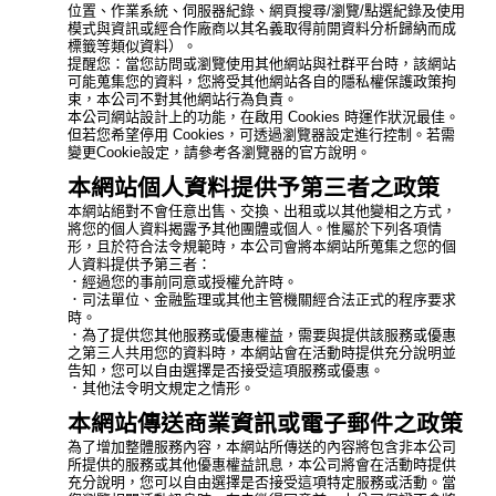
位置、作業系統、伺服器紀錄、網頁搜尋/瀏覽/點選紀錄及使用
模式與資訊或經合作廠商以其名義取得前開資料分析歸納而成
標籤等類似資料）。
提醒您：當您訪問或瀏覽使用其他網站與社群平台時，該網站
可能蒐集您的資料，您將受其他網站各自的隱私權保護政策拘
束，本公司不對其他網站行為負責。
本公司網站設計上的功能，在啟用 Cookies 時運作狀況最佳。
但若您希望停用 Cookies，可透過瀏覽器設定進行控制。若需
變更Cookie設定，請參考各瀏覽器的官方說明。
本網站個人資料提供予第三者之政策
本網站絕對不會任意出售、交換、出租或以其他變相之方式，
將您的個人資料揭露予其他團體或個人。惟屬於下列各項情
形，且於符合法令規範時，本公司會將本網站所蒐集之您的個
人資料提供予第三者：
．經過您的事前同意或授權允許時。
．司法單位、金融監理或其他主管機關經合法正式的程序要求
時。
．為了提供您其他服務或優惠權益，需要與提供該服務或優惠
之第三人共用您的資料時，本網站會在活動時提供充分說明並
告知，您可以自由選擇是否接受這項服務或優惠。
．其他法令明文規定之情形。
本網站傳送商業資訊或電子郵件之政策
為了增加整體服務內容，本網站所傳送的內容將包含非本公司
所提供的服務或其他優惠權益訊息，本公司將會在活動時提供
充分說明，您可以自由選擇是否接受這項特定服務或活動。當