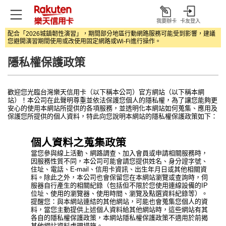
我要辦卡
卡友登入
打
配合「2026城鎮韌性演習」，期間部分地區行動網路服務可能受到影響，建議
開
您避開演習期間使用或改使用固定網路或Wi‑Fi進行操作。
隱私權保護政策
歡迎您光臨台灣樂天信用卡（以下稱本公司）官方網站（以下稱本網
站）！本公司在此聲明尊重並依法保護您個人的隱私權，為了讓您能夠更
安心的使用本網站所提供的各項服務，並透明化本網站如何蒐集、應用及
保護您所提供的個人資料，特此向您說明本網站的隱私權保護政策如下：
個人資料之蒐集政策
當您參與線上活動、網路調查、加入會員或申請相關服務時，
因服務性質不同，本公司可能會請您提供姓名、身分證字號、
住址、電話、E-mail、信用卡資訊、出生年月日或其他相關資
料。除此之外，本公司也會保留您在本網站瀏覽或查詢時，伺
服器自行產生的相關紀錄（包括但不限於您使用連線設備的IP
位址、使用的瀏覽器、使用時間、瀏覽及點選資料紀錄等）。
提醒您：與本網站連結的其他網站，可能也會蒐集您個人的資
料，當您主動提供上述個人資料給其他網站時，這些網站有其
各自的隱私權保護政策，本網站隱私權保護政策不適用於前揭
其他網站資料處理措施。