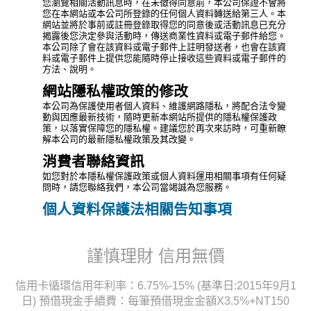
您瀏覽相關活動訊息時，在未徵得同意前，本公司保證不會將
您在本網站或本公司所登錄的任何個人資料轉送給第三人。本
網站並將於事前或註冊登錄取得您的同意後或活動訊息已充分
揭露後您決定參與活動時，傳送商業性資料或電子郵件給您。
本公司除了會在該資料或電子郵件上註明發送者，也會在該資
料或電子郵件上提供您能隨時停止接收這些資料或電子郵件的
方法、說明。
網站隱私權政策的修改
本公司為保護使用者個人資料、維護網路隱私，將配合法令變
動與因應最新技術，隨時更新本網站所提供的隱私權保護政
策，以落實保障您的隱私權。建議您於再次來訪時，可重新瞭
解本公司的最新隱私權政策及其改變。
消費者聯絡資訊
如您對於本隱私權保護政策或個人資料運用相關事項有任何疑
問時，請您聯絡我們，本公司當竭誠為您服務。
個人資料保護法相關告知事項
謹慎理財 信用無價
信用卡循環信用年利率：6.75%-15% (基準日:2015年9月1
日) 預借現金手續費：每筆預借現金金額X3.5%+NT150