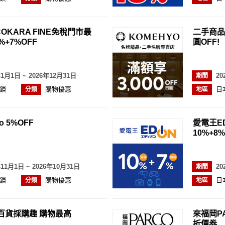
OKARA FINE免稅門市最
二手商品百
%+7%OFF
圓OFF!
年1月1日 ~ 2026年12月31日
20
期間
鎖
購物優惠
日
分類
地區
o 5%OFF
愛電王E
10%+8%
年11月1日 ~ 2026年10月31日
20
期間
鎖
購物優惠
日
分類
地區
L百貨採購趣 購物最高
來福岡P
折價券