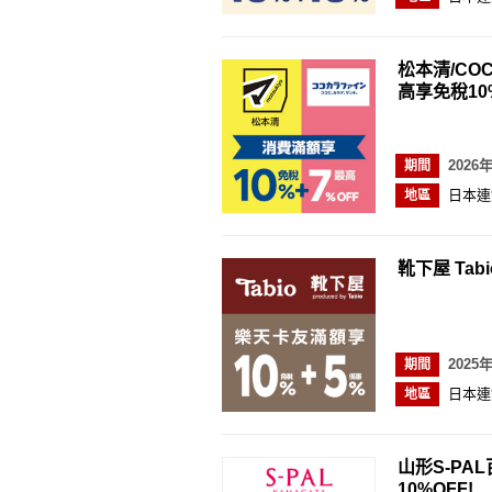
松本清/COC
高享免稅10
2026
期間
日本連
地區
靴下屋 Tabi
2025
期間
日本連
地區
山形S-PA
10%OFF!