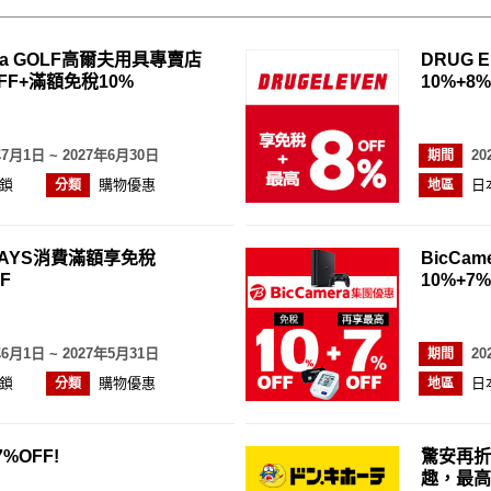
ya GOLF高爾夫用具專賣店
DRUG
FF+滿額免稅10%
10%+8%
年7月1日 ~ 2027年6月30日
20
期間
鎖
購物優惠
日
分類
地區
AYS消費滿額享免稅
BicCa
F
10%+7%
年6月1日 ~ 2027年5月31日
20
期間
鎖
購物優惠
日
分類
地區
%OFF!
驚安再折
趣，最高