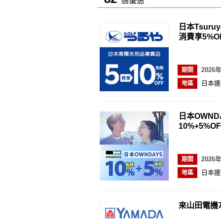
個優惠
日本Tsuru
消費享5%O
2026
期間
日本連
地區
日本OWND
10%+5%OF
2026
期間
日本連
地區
來山田電機7