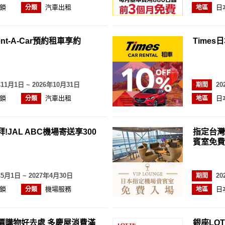
鎖
汽車出租
日
分類
地區
ent-A-Car預約租車享約
Times
年11月1日 ~ 2026年10月31日
20
期間
鎖
汽車出租
日
分類
地區
!JAL ABC機場寄送享300
指定台灣
賓室免費
年5月1日 ~ 2027年4月30日
20
期間
鎖
機場服務
日
分類
地區
價購物好去處 多慶屋消費滿
銀座LOT