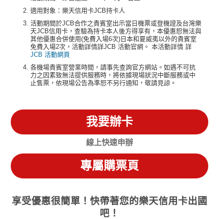
適用對象：樂天信用卡JCB持卡人
活動期間於JCB合作之貴賓室出示當日機票或登機證及台灣樂
天JCB信用卡，查驗為持卡本人後方得享有，本優惠恕無法與
其他優惠合併使用(免費入場6次)日本和夏威夷以外的貴賓室
免費入場2次，活動詳情詳JCB 活動官網。 本活動詳情 詳
JCB 活動網頁
各機場貴賓室營業時間，請事先查詢官方網站。如遇不可抗
力之因素致無法提供服務時，將依據現場狀況中斷服務或中
止售票，依現場公告為準恕不另行通知，敬請見諒。
我要辦卡
線上快速申辦
專屬購票頁
享受優惠很簡單！快帶著您的樂天信用卡出國
吧！