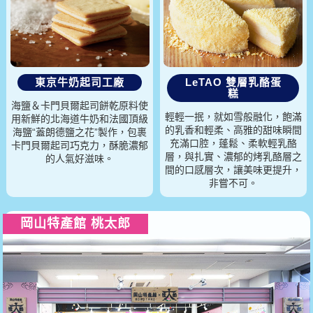
東京牛奶起司工廠
LeTAO 雙層乳酪蛋
糕
海鹽＆卡門貝爾起司餅乾原料使
輕輕一抿，就如雪般融化，飽滿
用新鮮的北海道牛奶和法國頂級
的乳香和輕柔、高雅的甜味瞬間
海鹽“蓋朗德鹽之花”製作，包裹
充滿口腔，蓬鬆、柔軟輕乳酪
卡門貝爾起司巧克力，酥脆濃郁
層，與扎實、濃郁的烤乳酪層之
的人氣好滋味。
間的口感層次，讓美味更提升，
非嘗不可。
岡山特產館 桃太郎