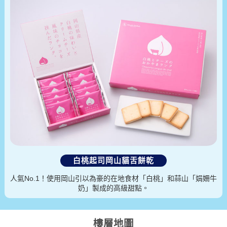
白桃起司岡山貓舌餅乾
人氣No.1！使用岡山引以為豪的在地食材「白桃」和蒜山「娟姍牛
奶」製成的高級甜點。
樓層地圖