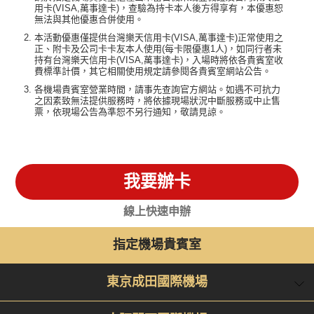
用卡(VISA,萬事達卡)，查驗為持卡本人後方得享有，本優惠恕
無法與其他優惠合併使用。
本活動優惠僅提供台灣樂天信用卡(VISA,萬事達卡)正常使用之
正、附卡及公司卡卡友本人使用(每卡限優惠1人)，如同行者未
持有台灣樂天信用卡(VISA,萬事達卡)，入場時將依各貴賓室收
費標準計價，其它相關使用規定請參閱各貴賓室網站公告。
各機場貴賓室營業時間，請事先查詢官方網站。如遇不可抗力
之因素致無法提供服務時，將依據現場狀況中斷服務或中止售
票，依現場公告為準恕不另行通知，敬請見諒。
我要辦卡
線上快速申辦
指定機場貴賓室
東京成田國際機場