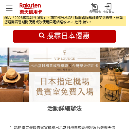
我要辦卡
卡友登入
打
配合「2026城鎮韌性演習」，期間部分地區行動網路服務可能受到影響，建議
開
首頁
日本旅遊優惠
您避開演習期間使用或改使用固定網路或Wi‑Fi進行操作。
搜尋日本優惠
活動詳細辦法
請於指定機場貴賓室櫃檯出示當日機票或登機證及台灣樂天信