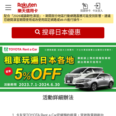
我要辦卡
卡友登入
打
配合「2026城鎮韌性演習」，期間部分地區行動網路服務可能受到影響，建議
開
首頁
日本旅遊優惠
您避開演習期間使用或改使用固定網路或Wi‑Fi進行操作。
搜尋日本優惠
活動詳細辦法
卡友至TOYOTA Rent a Car官網預約租車，當地取車時刷台