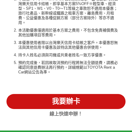
灣樂天信用卡結帳，即享基本方案5%OFF※輕型車、經濟
型、SP1、W1、V0、T0～T1等級之車款恕不適用本優惠；
旅行社產品、新幹線或鐵路之租車方案、離島費用、月租
費、公益優惠及各種促銷方案（部分方案除外）等亦不適
用。
本活動優惠僅適用於基本方案之費用，不包含免責補償費及
其他加購項目等費用。
本優惠使用者限以台灣樂天信用卡結帳之客戶。本優惠恕無
法與其他信用卡優惠及該特店其他優惠合併使用。
持卡人姓名必須與司機或共乘者姓名一致方享優惠。
預約完成後，若因故取消預約行程將無法全額退費，請務必
確認同意退費辦法再行預約，詳細規範以TOYOTA Rent a
Car網站公告為準。
我要辦卡
線上快速申辦！