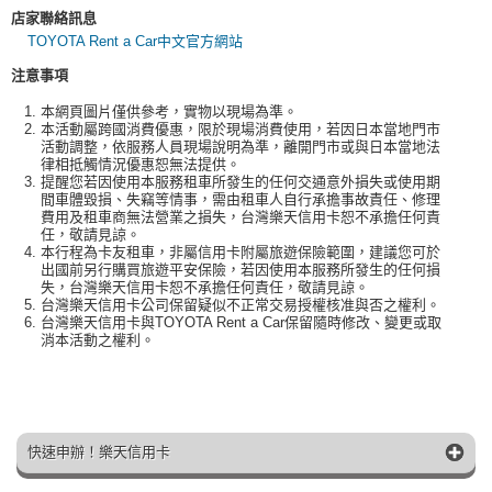
店家聯絡訊息
TOYOTA Rent a Car中文官方網站
注意事項
本網頁圖片僅供參考，實物以現場為準。
本活動屬跨國消費優惠，限於現場消費使用，若因日本當地門市
活動調整，依服務人員現場說明為準，離開門市或與日本當地法
律相抵觸情況優惠恕無法提供。
提醒您若因使用本服務租車所發生的任何交通意外損失或使用期
間車體毀損、失竊等情事，需由租車人自行承擔事故責任、修理
費用及租車商無法營業之損失，台灣樂天信用卡恕不承擔任何責
任，敬請見諒。
本行程為卡友租車，非屬信用卡附屬旅遊保險範圍，建議您可於
出國前另行購買旅遊平安保險，若因使用本服務所發生的任何損
失，台灣樂天信用卡恕不承擔任何責任，敬請見諒。
台灣樂天信用卡公司保留疑似不正常交易授權核准與否之權利。
台灣樂天信用卡與TOYOTA Rent a Car保留隨時修改、變更或取
消本活動之權利。
快速申辦！樂天信用卡