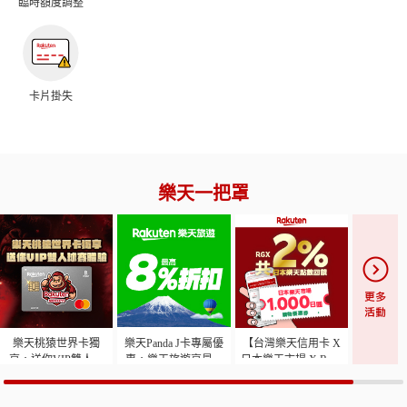
臨時額度調整
卡片掛失
樂天一把罩
樂天桃猿世界卡獨
樂天Panda J卡專屬優
【台灣樂天信用卡 X
享，送你VIP雙人球
惠，樂天旅遊享最高
日本樂天市場 X RGX
賽體驗
8%折扣
轉運服務】日本樂天
集團綜合大禮包來囉!