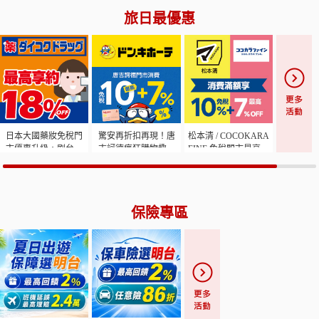
旅日最優惠
日本大國藥妝免稅門
驚安再折扣再現！唐
松本清 / COCOKARA
市優惠升級，刷台灣
吉訶德瘋狂購物趣，
FINE 免稅門市最高享
樂天信用卡最高約
最高享免稅10%+7%
免稅10%+7%OFF
18%OFF！
優惠
保險專區