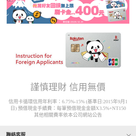
【公告】2026年一般消費定義公告（樂翔卡除外）
2025-10-13
【公告】全真概念健康事業股份有限公司倒閉爭議帳款申請流程
2025-9-24
【公告】「樂天 JCB 玫瑰金卡」停止發行公告
2025-7-17
【公告】樂天信用卡「一般消費項目及回饋項目」公告排除之消費項目
2025-3-13
謹慎理財 信用無價
【公告】樂天桃猿卡（JCB女孩卡）停發公告
2025-3-5
信用卡循環信用年利率：6.75%-15% (基準日:2015年9月1
【公告】台灣樂天信用卡約定條款異動公告
日) 預借現金手續費：每筆預借現金金額X3.5%+NT150
其他相關費率依本公司網站公告
2024-10-9
【公告】分期產品提前清償違約金收取方式變更公告
聯絡客服