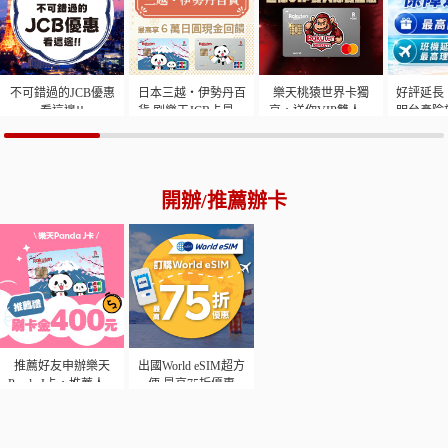
不可錯過的JCB優惠
日本三越・伊勢丹百
樂天桃猿世界卡獨
好評延長
看這邊!!
貨 刷樂天JCB卡最高
享，送你VIP雙人球
明台產險
享6萬日圓現金回饋
賽體驗
高2%
開辦/推薦辦卡
推薦好友申辦樂天
出國World eSIM超方
Panda J卡，推薦人享
便 最高75折優惠
NT400元刷卡金