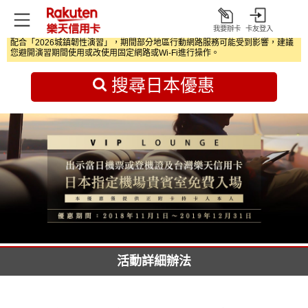
我要辦卡
卡友登入
打
配合「2026城鎮韌性演習」，期間部分地區行動網路服務可能受到影響，建議
開
首頁
日本旅遊優惠
您避開演習期間使用或改使用固定網路或Wi‑Fi進行操作。
搜尋日本優惠
活動詳細辦法