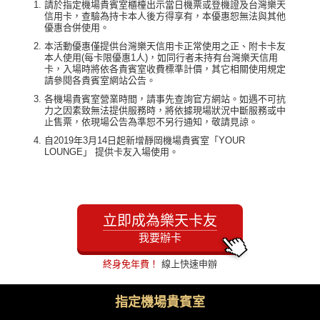
請於指定機場貴賓室櫃檯出示當日機票或登機證及台灣樂天
信用卡，查驗為持卡本人後方得享有，本優惠恕無法與其他
優惠合併使用。
本活動優惠僅提供台灣樂天信用卡正常使用之正、附卡卡友
本人使用(每卡限優惠1人)，如同行者未持有台灣樂天信用
卡，入場時將依各貴賓室收費標準計價，其它相關使用規定
請參閱各貴賓室網站公告。
各機場貴賓室營業時間，請事先查詢官方網站。如遇不可抗
力之因素致無法提供服務時，將依據現場狀況中斷服務或中
止售票，依現場公告為準恕不另行通知，敬請見諒。
自2019年3月14日起新增靜岡機場貴賓室「YOUR
LOUNGE」 提供卡友入場使用。
立即成為樂天卡友
我要辦卡
終身免年費！
線上快速申辦
指定機場貴賓室