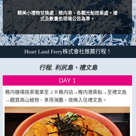
精美小禮物兌換處：稚内港、各觀光船搭乘處。樣
式及數量依現場公告為準。
Heart Land Ferry株式會社推薦行程！
行程. 利尻島、禮文島
DAY 1
稚内機場搭乘電車至ＪＲ稚内站→稚内港乘船→至禮文島
→觀賞高山植物、享用海膽，夜晚入住禮文島。