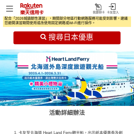
我要辦卡
卡友登入
打
配合「2026城鎮韌性演習」，期間部分地區行動網路服務可能受到影響，建議
開
首頁
日本旅遊優惠
您避開演習期間使用或改使用固定網路或Wi‑Fi進行操作。
搜尋日本優惠
活動詳細辦法
卡友至北海道 Heart Land Ferry觀光船，出示紙本優惠券及刷