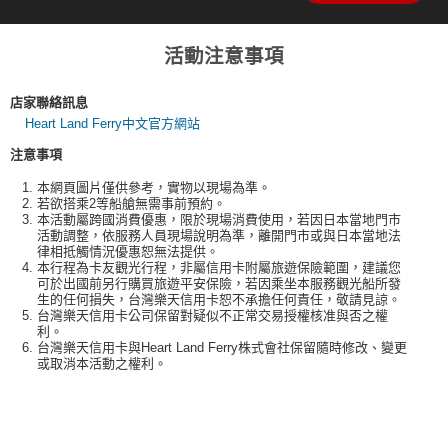
活動注意事項
店家聯絡訊息
Heart Land Ferry中文官方網站
注意事項
本網頁圖片僅供參考，實物以現場為準。
若欲搭乘2等船艙無需事前預約。
本活動屬跨國消費優惠，限於現場消費使用，若因日本當地門市
活動調整，依服務人員現場說明為準，離開門市或與日本當地法
律相抵觸情況優惠恕無法提供。
本行程為卡友觀光行程，非屬信用卡附屬旅遊保險範圍，建議您
可於出國前另行購買旅遊平安保險，若因乘坐本服務觀光船所發
生的任何損失，台灣樂天信用卡恕不承擔任何責任，敬請見諒。
台灣樂天信用卡公司保留對疑似不正常交易授權核准與否之權
利。
台灣樂天信用卡與Heart Land Ferry株式會社保留隨時修改、變更
或取消本活動之權利。