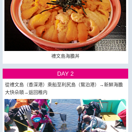
禮文島海膽丼
DAY 2
從禮文島（香深港）乘船至利尻島（鴛泊港）→新鮮海膽
大快朵頤→返回稚内