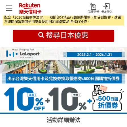
我要辦卡
卡友登入
打
配合「2026城鎮韌性演習」，期間部分地區行動網路服務可能受到影響，建議
開
首頁
日本旅遊優惠
您避開演習期間使用或改使用固定網路或Wi‑Fi進行操作。
搜尋日本優惠
活動詳細辦法