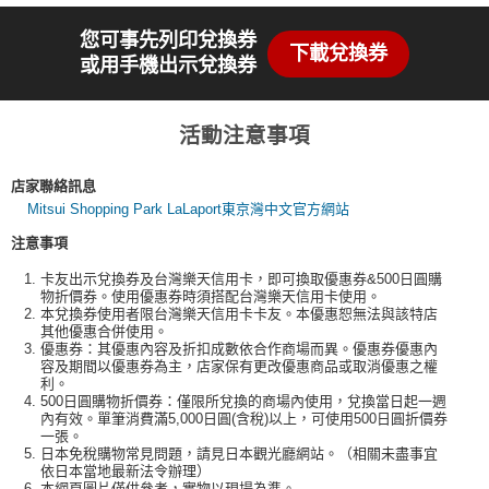
您可事先列印兌換券
下載兌換券
或用手機出示兌換券
活動注意事項
店家聯絡訊息
Mitsui Shopping Park LaLaport東京灣中文官方網站
注意事項
卡友出示兌換券及台灣樂天信用卡，即可換取優惠券&500日圓購
物折價券。使用優惠券時須搭配台灣樂天信用卡使用。
本兌換券使用者限台灣樂天信用卡卡友。本優惠恕無法與該特店
其他優惠合併使用。
優惠券：其優惠內容及折扣成數依合作商場而異。優惠券優惠內
容及期間以優惠券為主，店家保有更改優惠商品或取消優惠之權
利。
500日圓購物折價券：僅限所兌換的商場內使用，兌換當日起一週
內有效。單筆消費滿5,000日圓(含稅)以上，可使用500日圓折價券
一張。
日本免稅購物常見問題，請見日本觀光廳網站。（相關未盡事宜
依日本當地最新法令辦理）
本網頁圖片僅供參考，實物以現場為準。