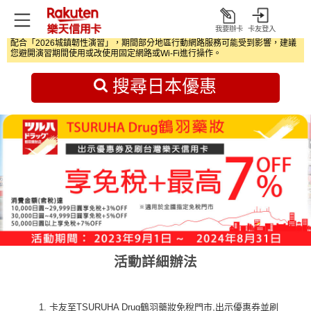
我要辦卡
卡友登入
打
配合「2026城鎮韌性演習」，期間部分地區行動網路服務可能受到影響，建議
開
首頁
日本旅遊優惠
您避開演習期間使用或改使用固定網路或Wi‑Fi進行操作。
搜尋日本優惠
活動詳細辦法
卡友至TSURUHA Drug鶴羽藥妝免稅門市,出示優惠券並刷