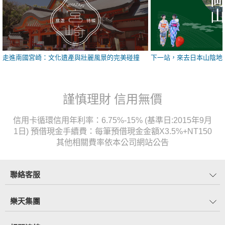
走進南國宮崎：文化遺產與壯麗風景的完美碰撞
下一站，來去日本山陰地
謹慎理財 信用無價
信用卡循環信用年利率：6.75%-15% (基準日:2015年9月
1日) 預借現金手續費：每筆預借現金金額X3.5%+NT150
其他相關費率依本公司網站公告
聯絡客服
樂天集團