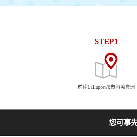
STEP1
前往LaLaport都市船塢豐洲
您可事