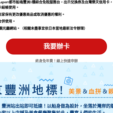
 Park LaLaport都市船塢豐洲1樓綜合免稅服務台，出示兌換券及台灣樂
卡結帳使用。
店家保有更改優惠商品或取消優惠的權利。
合併使用。
本觀光廳網站。（相關未盡事宜依日本當地最新法令辦理）
我要辦卡
終身免年費！線上快速申辦
，豐洲站出站即可抵達！以船身做為設計，坐落於灣岸的