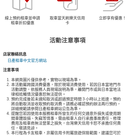
)
線上預約租車並申請
取車當天刷樂天信用
立即享有優惠！
租車折扣優惠
卡
活動注意事項
店家聯絡訊息
日產租車中文官方網站
注意事項
本網頁圖片僅供參考，實物以現場為準。
本活動屬跨國消費優惠，限於現場消費使用，若因日本當地門市
活動調整，依服務人員現場說明為準，離開門市或與日本當地法
律相抵觸情況優惠恕無法提供。
預約完成後若未通知取消或超過預定時間３小時以上抵達，預約
將自動取消並收取預約取消費。請務必確認預約辦法再行預約，
詳細規範請參閱日產租車網站公告為準。
提醒您若因使用本服務租車所發生的任何交通意外損失或使用期
間車體毀損、失竊等情事，需由租車人自行承擔事故責任、修理
費用及租車商無法營業之損失，台灣樂天信用卡恕不承擔任何責
任，敬請見諒。
本行程為卡友租車，非屬信用卡附屬旅遊保險範圍，建議您可於