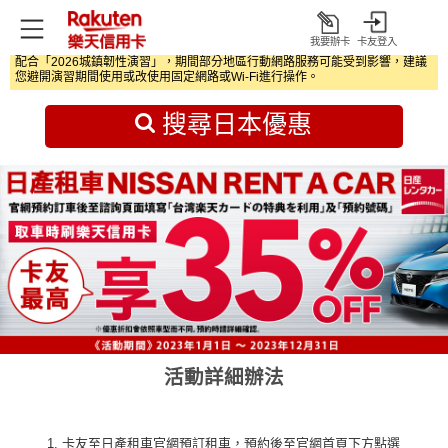
我要辦卡
卡友登入
打
配合「2026城鎮韌性演習」，期間部分地區行動網路服務可能受到影響，建議
開
首頁
日本旅遊優惠
您避開演習期間使用或改使用固定網路或Wi‑Fi進行操作。
搜尋日本優惠
活動詳細辦法
卡友至日產租車官網預訂租車，預約後至官網首頁下方點選