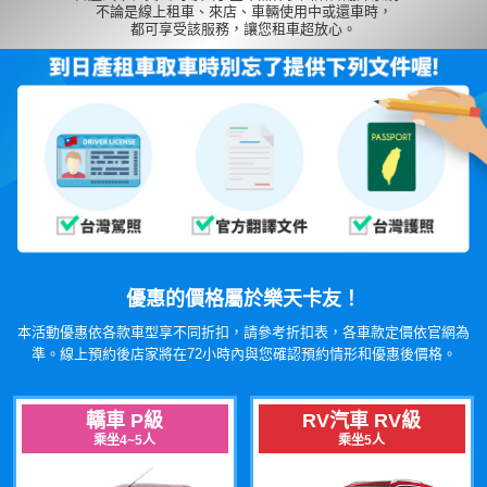
不論是線上租車、來店、車輛使用中或還車時，
都可享受該服務，讓您租車超放心。
優惠的價格屬於樂天卡友！
本活動優惠依各款車型享不同折扣，請參考折扣表，各車款定價依官網為
準。線上預約後店家將在72小時內與您確認預約情形和優惠後價格。
轎車 P級
RV汽車 RV級
乘坐4~5人
乘坐5人