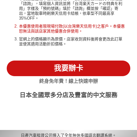
「諮詢」，填寫個人資訊並將「台湾楽天カードの特典を利
用」字樣及「預約號碼」填於「諮詢」欄並按「確認」寄
出，當地取車時刷樂天信用卡結帳，依車型不同最高享
35%OFF。
本優惠使用者限現場付款(以台灣樂天信用卡)之客戶。本優惠
恕無法與該店家其他優惠合併使用。
官網上的價格顯示為原價，店家收到資料後將會更改此訂單
並使其適用活動折扣價格。
我要辦卡
終身免年費！線上快速申辦
日本全國眾多分店及豐富的中文服務
日產汽車租賃公司導入了全年無休多國語言翻譯系統。