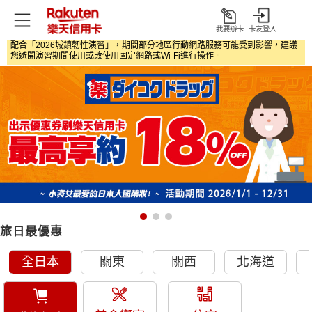
我要辦卡
卡友登入
打
配合「2026城鎮韌性演習」，期間部分地區行動網路服務可能受到影響，建議
開
首頁
日本旅遊優惠
您避開演習期間使用或改使用固定網路或Wi‑Fi進行操作。
旅日最優惠
全日本
關東
關西
北海道