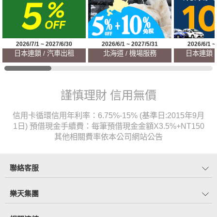
2026/7/1 ~ 2027/6/30
2026/6/1 ~ 2027/5/31
2026/6/1 ~
日本連鎖 / 汽車出租
北海道 / 機場服務
日本連鎖 
謹慎理財 信用無價
信用卡循環信用年利率：6.75%-15% (基準日:2015年9月
1日) 預借現金手續費：每筆預借現金金額X3.5%+NT150
其他相關費率依本公司網站公告
聯絡客服
樂天集團