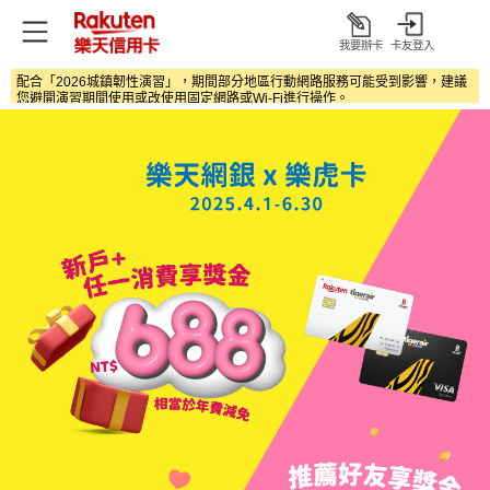
我要辦卡
卡友登入
打
開
配合「2026城鎮韌性演習」，期間部分地區行動網路服務可能受到影響，建議
您避開演習期間使用或改使用固定網路或Wi‑Fi進行操作。