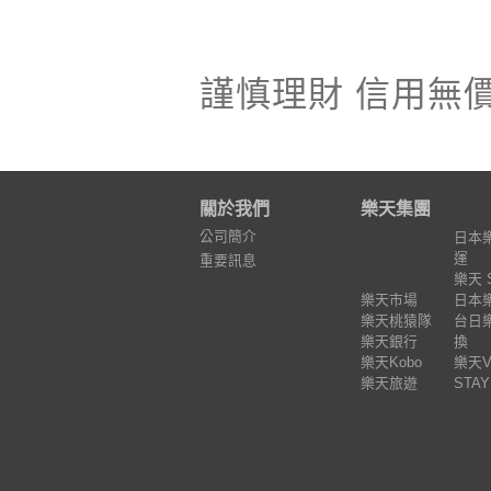
謹慎理財 信用無
關於我們
樂天集團
公司簡介
日本
運
重要訊息
樂天 
樂天市場
日本
樂天桃猿隊
台日
樂天銀行
換
樂天Kobo
樂天Va
樂天旅遊
STAY