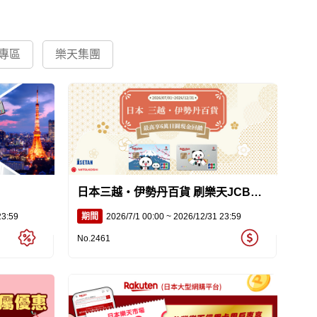
專區
樂天集團
日本三越・伊勢丹百貨 刷樂天JCB卡
最高享6萬日圓現金回饋
23:59
期間
2026/7/1 00:00 ~ 2026/12/31 23:59
No.2461