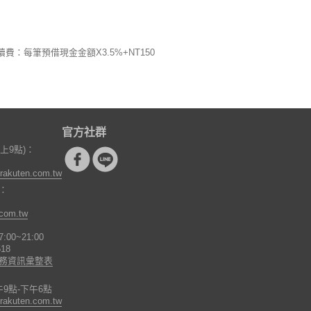
手續費：每筆預借現金金額X3.5%+NT150
官方社群
上9點)：
rakuten.com.tw
)：
.com.tw
0~21:00
18
務資訊彙整表
9點-下午6點
rakuten.com.tw