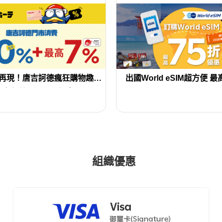
再現！唐吉訶德瘋狂購物趣，
松本清 / COCOKARA FINE
出國World eSIM超方便 
高享免稅10%+7%優惠
享免稅10%+7%OFF
組織優惠