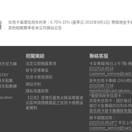
價
信用卡循環信用年利率：6.75%-15% (基準日:2015年9月1日) 預借現金
其他相關費率依本公司網站公告
相關連結
聯絡客服
法定公開揭露事項
卡友專線(每日上午7點-晚
樂天官方轉
(02)2516-8518
政令宣導專區
customer_service@card.
STAY
信用卡使用須知
樂天點數
掛失信用卡專線 (24小時
網站守則
(02)2508-7218
樂天點數轉
reportlost@card.rakuten
隱私保護政策
*僅提供掛失信用卡：
cation
【公告】受理花蓮馬太鞍溪堰塞湖
非掛失信用卡，請於每日7:0
災區申請債務展延之信用卡債務協
撥打卡友專線(02)2516-85
處機制
各信用卡發卡機構掛失服
辦卡相關諮詢：
(02)2516-8518*7
平日上午
customer_service@card.