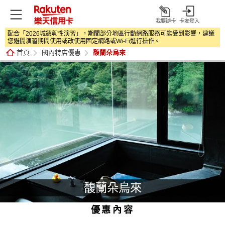
我要辦卡
卡友登入
打
配合「2026城鎮韌性演習」，期間部分地區行動網路服務可能受到影響，建議
開
您避開演習期間使用或改使用固定網路或Wi‑Fi進行操作。
首頁
國內特店優惠
馥蘭朵烏來
馥蘭朵烏來
優惠內容