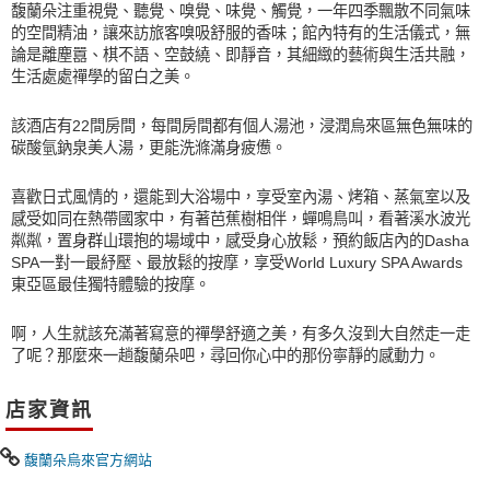
馥蘭朵注重視覺、聽覺、嗅覺、味覺、觸覺，一年四季飄散不同氣味
的空間精油，讓來訪旅客嗅吸舒服的香味；館內特有的生活儀式，無
論是離塵囂、棋不語、空鼓繞、即靜音，其細緻的藝術與生活共融，
生活處處禪學的留白之美。
該酒店有22間房間，每間房間都有個人湯池，浸潤烏來區無色無味的
碳酸氫鈉泉美人湯，更能洗滌滿身疲憊。
喜歡日式風情的，還能到大浴場中，享受室內湯、烤箱、蒸氣室以及
感受如同在熱帶國家中，有著芭蕉樹相伴，蟬鳴鳥叫，看著溪水波光
粼粼，置身群山環抱的場域中，感受身心放鬆，預約飯店內的Dasha
SPA一對一最紓壓、最放鬆的按摩，享受World Luxury SPA Awards
東亞區最佳獨特體驗的按摩。
啊，人生就該充滿著寫意的禪學舒適之美，有多久沒到大自然走一走
了呢？那麼來一趟馥蘭朵吧，尋回你心中的那份寧靜的感動力。
店家資訊
馥蘭朵烏來官方網站