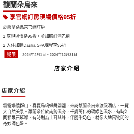
馥蘭朵烏來
享官網訂房現場價格95折
於馥蘭朵烏來官網訂房
1.享現場價格95折，並加贈紅酒乙瓶
2.入住加購Dasha SPA課程享95折
期限
2024年4月1日 ~ 2024年12月31日
店家介紹
店家介紹
雲霧嬝繞群山，春夏鳥鳴蝶舞翩翩，來訪馥蘭朵烏來渡假酒店，一覽
大自然美景。馥蘭朵位於南勢溪旁，千變萬化的碧綠色溪水，有時如
同貓眼石璀璨，有時則為土耳其綠，伴隨牛奶色，就像大地萬物間的
奇妙調色盤。