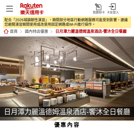
我要辦卡
卡友登入
打
配合「2026城鎮韌性演習」，期間部分地區行動網路服務可能受到影響，建議
開
您避開演習期間使用或改使用固定網路或Wi‑Fi進行操作。
首頁
國內特店優惠
日月潭力麗溫德姆溫泉酒店-饗沐全日餐廳
日月潭力麗溫德姆溫泉酒店-饗沐全日餐廳
優惠內容