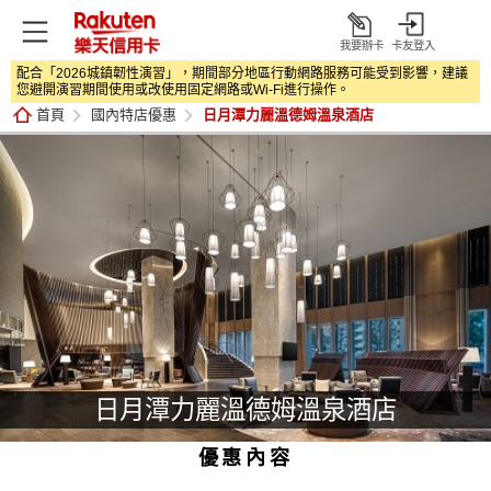
我要辦卡
卡友登入
打
配合「2026城鎮韌性演習」，期間部分地區行動網路服務可能受到影響，建議
開
您避開演習期間使用或改使用固定網路或Wi‑Fi進行操作。
首頁
國內特店優惠
日月潭力麗溫德姆溫泉酒店
日月潭力麗溫德姆溫泉酒店
優惠內容