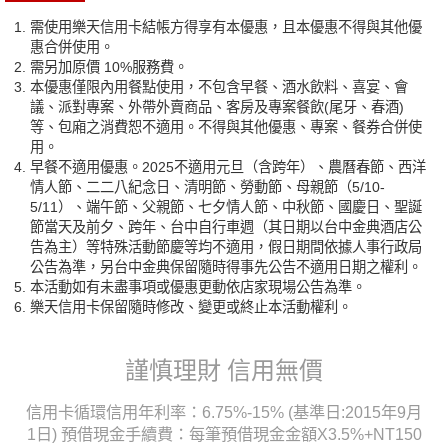
需使用樂天信用卡結帳方得享有本優惠，且本優惠不得與其他優
惠合併使用。
需另加原價 10%服務費。
本優惠僅限內用餐點使用，不包含早餐、酒水飲料、喜宴、會
議、派對專案、外帶外賣商品、客房及專案餐飲(尾牙、春酒)
等、包廂之消費恕不適用。不得與其他優惠、專案、餐券合併使
用。
早餐不適用優惠。2025不適用元旦（含跨年）、農曆春節、西洋
情人節、二二八紀念日、清明節、勞動節、母親節（5/10-
5/11）、端午節、父親節、七夕情人節、中秋節、國慶日、聖誕
節當天及前夕、跨年、台中自行車週（其日期以台中金典酒店公
告為主）等特殊活動節慶等均不適用，假日期間依據人事行政局
公告為準，另台中金典保留隨時得事先公告不適用日期之權利。
本活動如有未盡事項或優惠更動依店家現場公告為準。
樂天信用卡保留隨時修改、變更或終止本活動權利。
謹慎理財 信用無價
信用卡循環信用年利率：6.75%-15% (基準日:2015年9月
1日) 預借現金手續費：每筆預借現金金額X3.5%+NT150