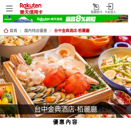
我要辦卡
卡友登入
打
開
首頁
國內特店優惠
台中金典酒店-栢麗廳
台中金典酒店-栢麗廳
優惠內容