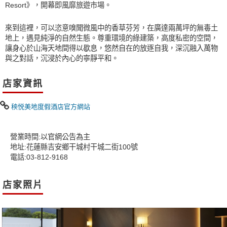
Resort》，開幕即風靡旅遊市場。
來到這裡，可以恣意嗅聞微風中的香草芬芳，在廣達兩萬坪的無毒土
地上，遇見純淨的自然生態。尊重環境的綠建築，高度私密的空間，
讓身心於山海天地間得以歇息，悠然自在的放逐自我，深沉融入萬物
與之對話，沉浸於內心的寧靜平和。
店家資訊
秧悦美地度假酒店官方網站
營業時間:以官網公告為主
地址:花蓮縣吉安鄉干城村干城二街100號
電話:03-812-9168
店家照片