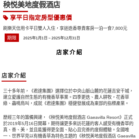
秧悦美地度假酒店
享平日指定房型優惠價
刷樂天信用卡平日雙人入住，享迷迭香尊貴客房一泊一食7,800元
期限
2025年1月1日 ~ 2025年12月31日
店家介紹
店家介紹
三十多年前，《君達集團》選擇位於中央山脈山麓的花蓮吉安干城，
建立愛護自然生態的有機香草事業。四季更迭、農人耕牧，花香草
綠、蟲鳴鳥叫，成就《君達集團》穩健發展成為東部的指標產業。
歷經三年的籌備興建，《秧悦美地度假酒店 Gaeavilla Resort》正式
於2019年5月16日開幕，期待讓更多來訪花蓮的客人感受有機香草的
真、善、美，並且能獲得更全面、貼心且完善的度假體驗。全國唯
一、世界罕見以有機香草為特色主題的《秧悦美地度假酒店 Gaeavilla