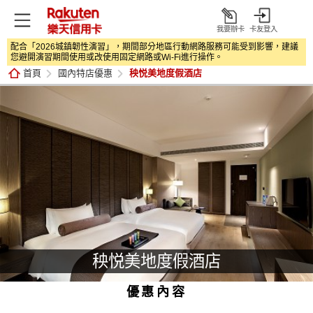
我要辦卡
卡友登入
打
配合「2026城鎮韌性演習」，期間部分地區行動網路服務可能受到影響，建議
開
您避開演習期間使用或改使用固定網路或Wi‑Fi進行操作。
首頁
國內特店優惠
秧悦美地度假酒店
秧悦美地度假酒店
優惠內容