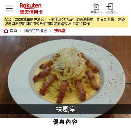
我要辦卡
卡友登入
打
配合「2026城鎮韌性演習」，期間部分地區行動網路服務可能受到影響，建議
開
您避開演習期間使用或改使用固定網路或Wi‑Fi進行操作。
首頁
國內特店優惠
扶風堂
扶風堂
優惠內容