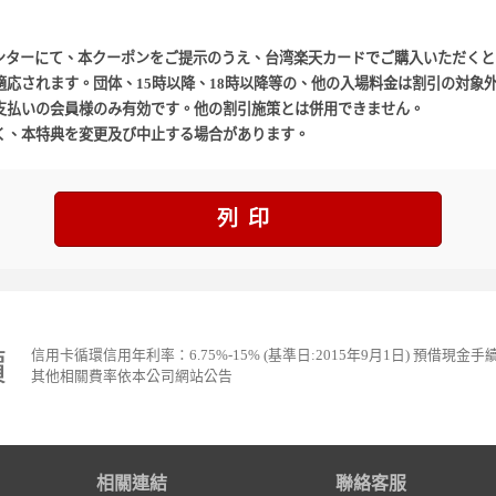
ンターにて、本クーポンをご提示のうえ、台湾楽天カードでご購入いただくと
応されます。団体、15時以降、18時以降等の、他の入場料金は割引の対象
支払いの会員様のみ有効です。他の割引施策とは併用できません。
く、本特典を変更及び中止する場合があります。
列印
價
信用卡循環信用年利率：6.75%-15% (基準日:2015年9月1日) 預借現金手
其他相關費率依本公司網站公告
相關連結
聯絡客服