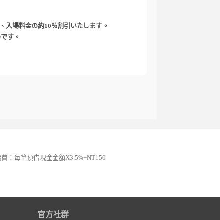
、入場料金の約10％割引いたします。
外です。
續費：每筆預借現金金額X3.5%+NT150
官方社群