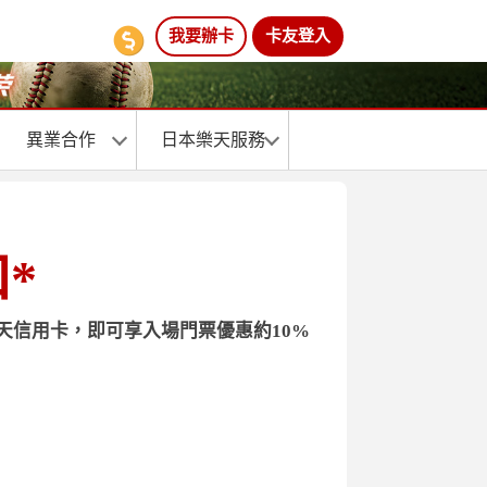
我要辦卡
卡友登入
異業合作
日本樂天服務
扣
*
刷樂天信用卡，即可享入場門票優惠約10%