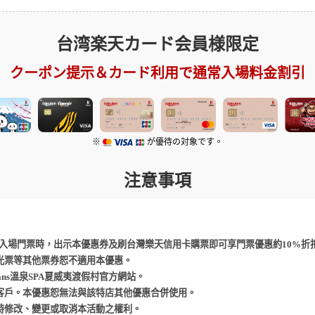
台湾楽天カード会員様限定
クーポン提示＆カード利用で通常入場料金割引
※
が優待の対象です。
注意事項
假村購買入場門票時，出示本優惠券及刷台灣樂天信用卡購票即可享門票優惠約10%折
光票等其他票券恕不適用本優惠。
ans溫泉SPA夏威夷渡假村官方網站。
客戶。本優惠恕無法與該特店其他優惠合併使用。
時修改、變更或取消本活動之權利。