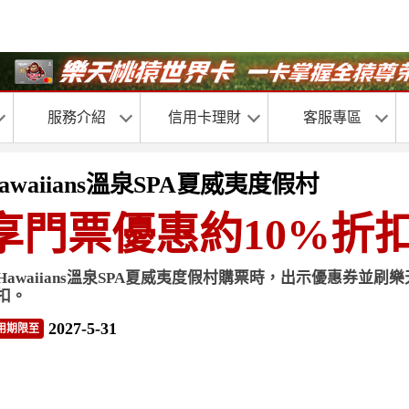
服務介紹
信用卡理財
客服專區
awaiians溫泉SPA夏威夷度假村
享門票優惠約10%折
Hawaiians溫泉SPA夏威夷度假村購票時，出示優惠券並
扣。
2027-5-31
用期限至