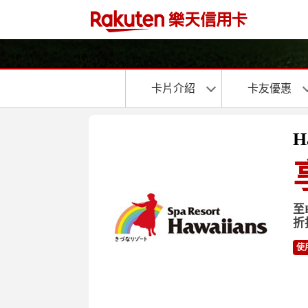
卡片介紹
卡友優惠
H
至
折
使