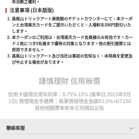
本活動之權利。
注意事項 (日本語版)
高尾山トリックアート美術館のチケットカウンターにて、本クーポ
ンと台湾楽天カードをご提示いただくと、入場料を200円割引いた
します。
本クーポンのご利用は、台湾楽天カード会員様のみ有効です。カー
ド１枚につき5名様まで優待の対象となります。他の割引施策とは
併用できません。
高尾山トリックアート及び当社は事前の告知なく、本特典を変更及
び中止する場合があります。
謹慎理財 信用無價
信用卡循環信用年利率：6.75%-15% (基準日:2015年9月
1日) 預借現金手續費：每筆預借現金金額X3.5%+NT150
其他相關費率依本公司網站公告
聯絡客服