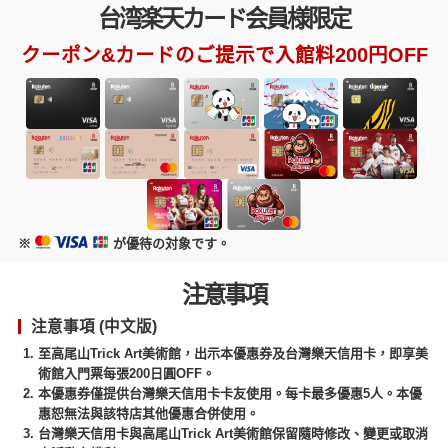
台湾楽天カード会員様限定
クーポン&カードのご提示で入館料200円OFF
※
が優待の対象です。
注意事項
注意事項 (中文版)
至高尾山Trick Art美術館，出示本優惠券及台灣樂天信用卡，即享美
術館入門票每張200日圓OFF。
本優惠券僅提供台灣樂天信用卡卡友使用。每卡最多優惠5人。本優
惠恕無法與該特店其他優惠合併使用。
台灣樂天信用卡與高尾山Trick Art美術館保留隨時修改、變更或取消