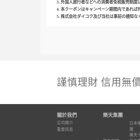
外国人旅行者などへの消費者免税販売制度
本クーポンはキャンペーン期間内であれば
株式会社ダイコク及び当社は事前の通知な
謹慎理財 信用無
關於我們
樂天集團
公司簡介
日本
運
重要訊息
樂天 