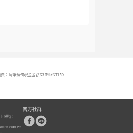
續費：每筆預借現金金額X3.5%+NT150
官方社群
上9點)：
kuten.com.tw