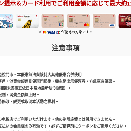
ン提示＆カード利用でご利用金額に応じて最大約1
※
が優待の対象です。
注意事項
免稅門市。本優惠無法與該特店其他優惠合併使用。
客戶。消費金額達到優惠門檻後，需主動出示優惠券，方能享有優惠。
(相關未盡事宜依日本當地最新法令辦理）。
限制，消費金額無上限。
時修改、變更或取消本活動之權利。
の免税店でご利用いただけます。他の割引施策とは併用できません。
支払いの会員様のみ有効です。必ずご精算前にクーポンをご提示ください。