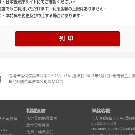
は、日本観光庁サイトにてご確認ください。
何度でもご利用いただけます。利用金額の上限はありません。
く、本特典を変更及び中止する場合があります。
列印
價
信用卡循環信用年利率：6.75%-15% (基準日:2015年9月1日) 預借現金手
其他相關費率依本公司網站公告
相關連結
聯絡客服
法定公開揭露事項
卡友專線(每日上午7點-晚
樂天官方轉
(02)2516-8518
政令宣導專區
customer_service@card.ra
STAY
信用卡使用須知