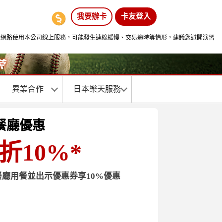
我要辦卡
卡友登入
間透過行動網路使用本公司線上服務，可能發生連線緩慢、交易逾時等情形，建議您避開演習
異業合作
日本樂天服務
店_餐廳優惠
現折10%
*
itchen餐廳用餐並出示優惠券享10%優惠