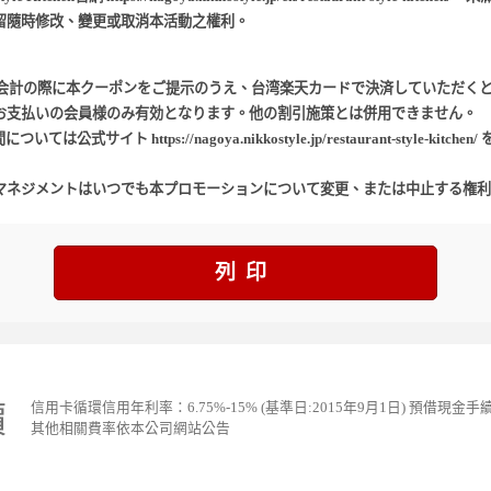
留隨時修改、變更或取消本活動之權利。
 kitchen” で、お会計の際に本クーポンをご提示のうえ、台湾楽天カードで決済していた
お支払いの会員様のみ有効となります。他の割引施策とは併用できません。
イト https://nagoya.nikkostyle.jp/restaurant-style-k
マネジメントはいつでも本プロモーションについて変更、または中止する権利
列印
價
信用卡循環信用年利率：6.75%-15% (基準日:2015年9月1日) 預借現金手
其他相關費率依本公司網站公告