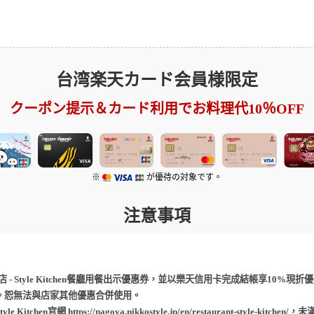
台湾楽天カード会員様限定
クーポン提示＆カード利用でお料理代10％OFF
※
が優待の対象です。
注意事項
尚格酒店 - Style Kitchen餐廳用餐出示優惠券，並以樂天信用卡完成結帳享10%現折
。恕無法與店家其他優惠合併使用。
官網 https://nagoya.nikkostyle.jp/en/restaurant-style-kitc