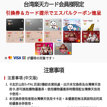
台湾楽天カード会員様限定
引換券＆カード提示でエスパルクーポン進呈
※
が優待の対象です。
注意事項
注意事項 (中文版)
卡友於山形S-PAL百貨2樓綜合資訊處，出示本兌換券及台灣樂天信
用卡,即可換取購物優惠券。使用購物優惠券時需搭配台灣樂天信用
卡使用。
本兌換券使用者限台灣樂天信用卡卡友。本優惠恕無法與該特店的其
他優惠合併使用。