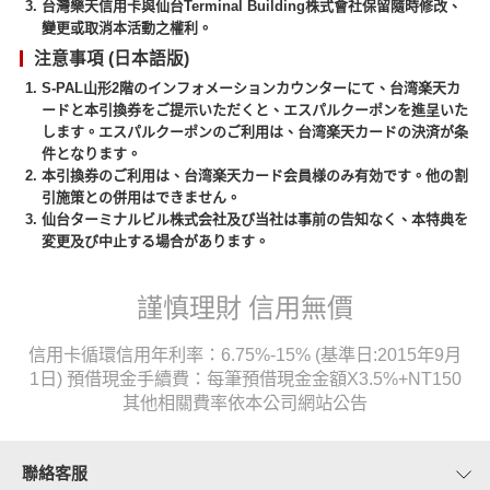
台灣樂天信用卡與仙台Terminal Building株式會社保留隨時修改、
變更或取消本活動之權利。
注意事項 (日本語版)
S-PAL山形2階のインフォメーションカウンターにて、台湾楽天カ
ードと本引換券をご提示いただくと、エスパルクーポンを進呈いた
します。エスパルクーポンのご利用は、台湾楽天カードの決済が条
件となります。
本引換券のご利用は、台湾楽天カード会員様のみ有効です。他の割
引施策との併用はできません。
仙台ターミナルビル株式会社及び当社は事前の告知なく、本特典を
変更及び中止する場合があります。
謹慎理財 信用無價
信用卡循環信用年利率：6.75%-15% (基準日:2015年9月
1日) 預借現金手續費：每筆預借現金金額X3.5%+NT150
其他相關費率依本公司網站公告
聯絡客服