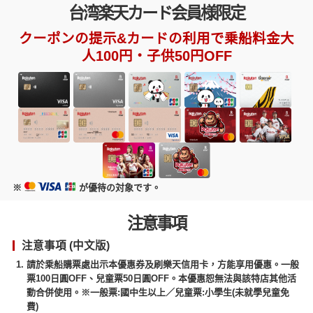
台湾楽天カード会員様限定
クーポンの提示&カードの利用で乗船料金大
人100円・子供50円OFF
※
が優待の対象です。
注意事項
注意事項 (中文版)
請於乘船購票處出示本優惠券及刷樂天信用卡，方能享用優惠。一般
票100日圓OFF、兒童票50日圓OFF。本優惠恕無法與該特店其他活
動合併使用。※一般票:國中生以上／兒童票:小學生(未就學兒童免
費)