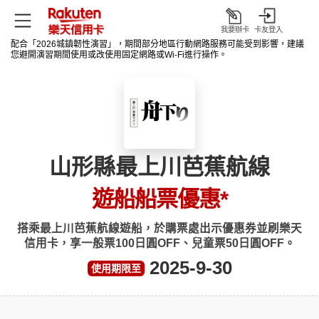
我要辦卡
卡友登入
打
配合「2026城鎮韌性演習」，期間部分地區行動網路服務可能受到影響，建議
開
您避開演習期間使用或改使用固定網路或Wi‑Fi進行操作。
山形縣最上川芭蕉航線
遊船船票優惠
*
搭乘最上川芭蕉航線遊船，於購票處出示優惠券並刷樂天
信用卡，享一般票100日圓OFF、兒童票50日圓OFF。
2025-9-30
使用期限至