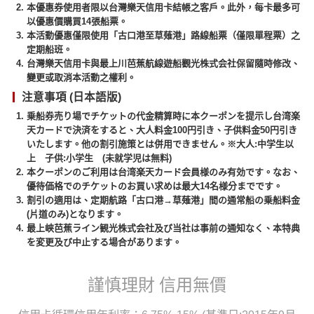
本優惠券使用者限以台灣樂天信用卡結帳之客戶。此外，每卡最多可
以優惠價購買14張船票。
本活動優惠僅限使用「古口港至草薙港」路線船票（僅限單程票）之
定期船班。
台灣樂天信用卡與最上川芭蕉航線遊船觀光株式会社保留隨時修改、
變更或取消本活動之權利。
注意事項 (日本語版)
乗船券売り場でチケットの代金精算時に本クーポンを提示し台湾楽
天カードで決済をすると、大人料金100円引き、子供料金50円引き
いたします。他の割引施策とは併用できません。※大人:中学生以
上 子供:小学生 (未就学児は無料)
本クーポンのご利用は台湾楽天カード会員様のみ有効です。なお、
優待価格でのチケットのお買い求めは最大14名様分までです。
割引の適用は、定期航路「古口港→草薙港」間の通常船の乗船料金
(片道のみ)となります。
最上峡芭蕉ライン観光株式会社及び当社は事前の通知なく、本特典
を変更及び中止する場合があります。
謹慎理財 信用無價