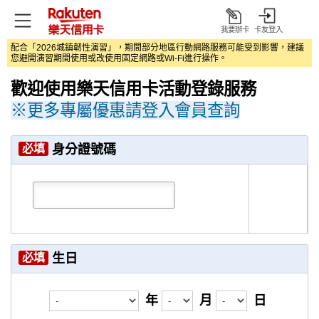
我要辦卡
卡友登入
打
配合「2026城鎮韌性演習」，期間部分地區行動網路服務可能受到影響，建議
開
您避開演習期間使用或改使用固定網路或Wi‑Fi進行操作。
歡迎使用樂天信用卡活動登錄服務
※更多專屬優惠請登入會員查詢
必填
身分證號碼
必填
生日
年
月
日