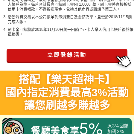
人帳戶為準。每戶合計最高回饋刷卡金NT1,000元整，刷卡金將直接折抵
信用卡消費帳款，不得折換現金、兌換其他商品或轉讓予第三人。
活動消費交易以本公司帳單列示消費日及金額為準，且需於2018/11/15前
完成入帳。
刷卡金回饋將於2018年11月30日統一回饋至正卡人樂天信用卡帳戶後於帳
單揭露。
立即登錄活動
搭配【樂天超神卡】
國內指定消費最高3%活動
讓您刷越多賺越多
5%
原3%回饋
餐廳美食享
加碼2%