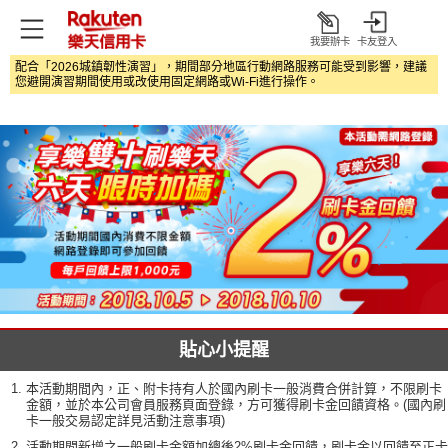
我要辦卡
卡友登入
打
配合「2026城鎮韌性演習」，期間部分地區行動網路服務可能受到影響，建議
開
您避開演習期間使用或改使用固定網路或Wi‑Fi進行操作。
貼心小提醒
本活動期間內，正、附卡持有人於國內刷卡一般消費合併計算，不限刷卡
金額，並於本公司會員服務頁面登錄，方可獲得刷卡金回饋資格。(國內刷
卡一般交易認定詳見活動注意事項)
活動期間新增之一般刷卡金額加總後2%刷卡金回饋，刷卡金以回饋至正卡