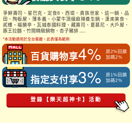
爭鮮壽司、星巴克、定食8、西堤、貴族世家、這一鍋、品
田、陶板屋、薄多義、小蒙牛頂級麻辣養生鍋、漢來美食、
貳樓、福勝亭、瓦城泰國料理、藏壽司、夏慕尼、大戶屋、
豚王拉麵、竹間精緻鍋物、杏子豬排 .....
*本活動適用於全台餐廳，此表僅為範例
4%
原2%回饋
百貨購物享
加碼2%
3%
原1%回饋
指定支付享
加碼2%
登錄【樂天超神卡】活動