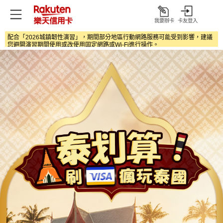
我要辦卡
卡友登入
打
開
配合「2026城鎮韌性演習」，期間部分地區行動網路服務可能受到影響，建議
您避開演習期間使用或改使用固定網路或Wi‑Fi進行操作。