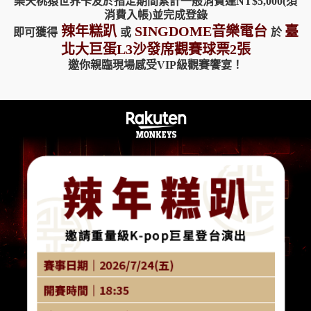
樂天桃猿世界卡友於指定期間累計一般消費達NT$5,000(須
消費入帳)並完成登錄
辣年糕趴
SINGDOME音樂電台
臺
即可獲得
或
於
北大巨蛋L3沙發席觀賽球票2張
邀你親臨現場感受VIP級觀賽饗宴！