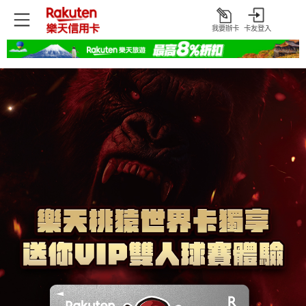
我要辦卡
卡友登入
打
開