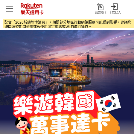
我要辦卡
卡友登入
打
開
配合「2026城鎮韌性演習」，期間部分地區行動網路服務可能受到影響，建議您
避開演習期間使用或改使用固定網路或Wi‑Fi進行操作。