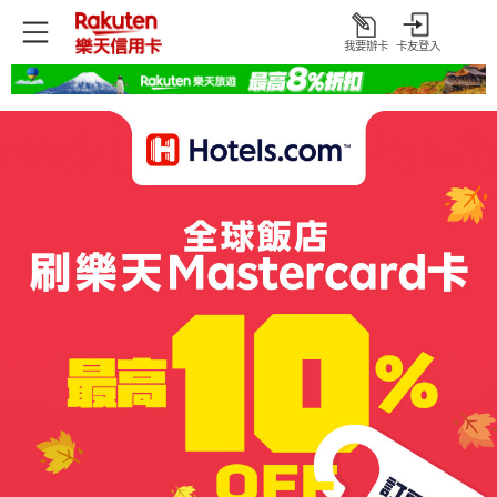
我要辦卡
卡友登入
打
開