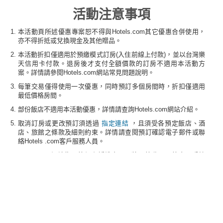
活動注意事項
本活動頁所述優惠專案恕不得與Hotels.com其它優惠合併使用，
亦不得折抵或兌換現金及其他贈品。
本活動折扣僅適用於預繳模式訂房(入住前線上付款)，並以台灣樂
天信用卡付款。退房後才支付全額價款的訂房不適用本活動方
案。詳情請參閱Hotels.com網站常見問題說明。
每筆交易僅得使用一次優惠，同時預訂多個房間時，折扣僅適用
最低價格房間。
部份飯店不適用本活動優惠，詳情請查詢Hotels.com網站介紹。
取消訂房或更改預訂須透過
指定連結
，且須受各預定飯店、酒
店、旅館之條款及細則約束。詳情請查閱預訂確認電子郵件或聯
絡Hotels .com客戶服務人員。
Hotels.com網站為國外網上授權交易，將另外收取國外交易手續
費。
本活動頁所述優惠之訂房服務係由Hotels.com提供，優惠房型額
滿恕不再提供。台灣樂天信用卡僅提供各項優惠訊息，並非代理
或提供訂房服務有關之保證。持卡人對於服務內容有任何爭議，
請向Hotels.com尋求協助。
各活動詳細辦法，以本公司與Hotels.com網站的公告為準，台灣