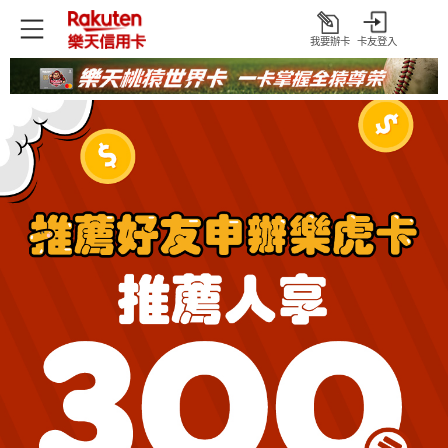
我要辦卡
卡友登入
打
開