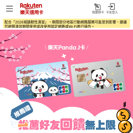
我要辦卡
卡友登入
打
開
配合「2026城鎮韌性演習」，期間部分地區行動網路服務可能受到影響，建議
您避開演習期間使用或改使用固定網路或Wi‑Fi進行操作。