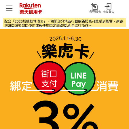
我要辦卡
卡友登入
打
開
配合「2026城鎮韌性演習」，期間部分地區行動網路服務可能受到影響，建議
您避開演習期間使用或改使用固定網路或Wi‑Fi進行操作。