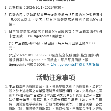
活動期間：2024/10/1~2025/6/30。
活動內容：活動期間樂天卡友刷樂虎卡當月國內累計消費滿N
T8,000元以上，享次月於日本實體商店刷樂虎卡最高5%回
饋。
日本實體商店刷樂虎卡最高5%回饋包含：本活動加碼4%刷
卡金回饋 + 1% tigerpoints回饋金。
(1) 本活動加碼4%刷卡金回饋，每戶每月回饋上限NT500
元。
(2)於2024/10/1~2025/9/30至虎航全航線國家(指定國家)實
體消費享1% tigerpoints回饋金，每戶每月回饋上限
tigerpoints回饋金500點。
1% tigerpoints回饋金活動詳情
活動注意事項
本活動國內消費限於台、澎、金馬地區之刷卡消費交易，若有非
設立於上述地區之商業登記消費或服務項目（如：交易商店之國
別非TW國別或空白致無法辨識國別之交易等）恕無法認列。並排
除信用卡年費、循環利息、信用卡相關手續費（如：掛失手續
費、調閱簽帳單手續費、分期付款手續費等）；預借現金、各式
貸款（如：簡易通信貸款等）、餘額代償、申購基金所生之帳款