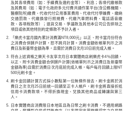
及其各項費用（如：手續費及違約金等）、利息；各項代繳帳款
及其費用（如：電子化政府多元付費共通作業平台(含公務機關、
醫療院所)繳費、代收代付公用事業費用、代收代付學雜費、繳納
交通罰款、代繳換發行照規費、代繳汽車燃料費、電話語音繳
款、各項稅款等）；退貨交易、爭議款及其他本公司公告排除之
項目或依其他特別約定條款不予計入者。
「樂虎卡當月國內累計消費滿NT8,000元」以正、附卡當月份符合
之消費合併歸戶計算，恕不跨月計算。消費金額依帳單列示之消
費日及新臺幣金額為準，且需於消費日次月10日前完成入帳。
符合上述資格之樂天卡友享次月日本實體商店刷樂虎卡4％回饋，
以正、附卡消費金額合併歸戶計算(依帳單列示之消費日及新臺幣
金額為準)且需於消費日次月底前完成入帳，每戶每月回饋上限NT
500元刷卡金。
刷卡金回饋計算方式採小數點第一位無條件捨去，刷卡金將於消
費日之次次月25日前統一回饋至正卡人帳戶，刷卡金將直接折抵
信用卡消費款項，不得折換現金、兌換其他商品或轉讓與第三
人。
日本實體商店消費限日本地區且為日幣之刷卡消費，不適用網路
交易、郵購型交易或特殊商店（以各國家收單機構認定之交易類
別判定，如機上或郵輪購物、賭博、投資性金融商品等高風險性
產品）。
1% tigerpoints回饋金活動以樂虎卡當月份於上述指定地區之實體