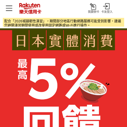
我要辦卡
卡友登入
打
開
配合「2026城鎮韌性演習」，期間部分地區行動網路服務可能受到影響，建議
您避開演習期間使用或改使用固定網路或Wi‑Fi進行操作。