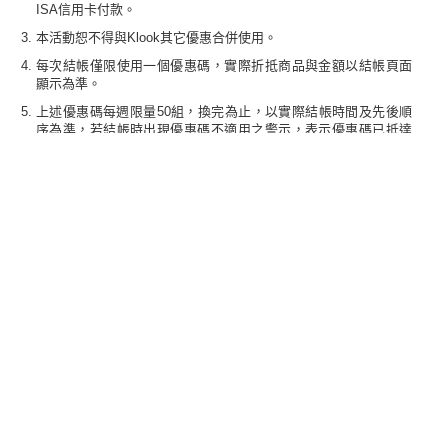
ISA信用卡付款。
本活動恕不得與Klook其它優惠合併使用。
每次結帳僅限使用一個優惠碼，實際折抵商品與金額以結帳頁面
顯示為準。
上述優惠碼每週限量50組，換完為止，以實際結帳時間及先後順
序為準，若結帳時出現優惠碼不適用之警示，表示優惠碼已抵達
使用上限，實際折扣以最終結帳頁面為準。
持卡人如欲修改預訂內容，須依照Klook商品相關的取消預訂政
策；預訂若經取消，不論是否獲得退款，都將無法補發優惠碼。
詳細活動內容及注意事項請洽VISA國際組織或Klook專屬網站公告
為準，VISA與Klook得保留活動修改、變更及終止之權。
本公司保留對疑似不正常之交易授權核准與否之權利
期間限定 網購最強檔