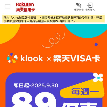
我要辦卡
卡友登入
打
開
配合「2026城鎮韌性演習」，期間部分地區行動網路服務可能受到影響，建議
您避開演習期間使用或改使用固定網路或Wi‑Fi進行操作。