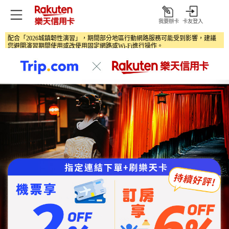
我要辦卡
卡友登入
打
開
配合「2026城鎮韌性演習」，期間部分地區行動網路服務可能受到影響，建議
您避開演習期間使用或改使用固定網路或Wi‑Fi進行操作。