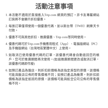
活動注意事項
本活動不適用於直接進入Trip.com 網頁的預訂。非卡友專屬網站
訂房將不會顯示折扣優惠。
每張訂單僅得使用一個優惠代碼，並以新台幣（TWD）刷樂天卡
付款。
優惠不可與其他折扣、推廣優惠、Trip coin等同時使用。
優惠代碼可於Trip.com手機應用程式（App）、電腦版網站（PC）
及手機版網站（台灣地區繁體中文）上使用。
如取消已使用優惠代碼的訂單，該優惠代碼會自動退回您的帳
戶，您可於推廣期間再次使用。(如逾推廣期間更改或取消訂單，
該優惠代碼即作廢)
如預訂產品為飯店，則折扣前價格為該指定房型的原價，該價格
可能與飯店公佈的零售價格不同；如預訂產品為機票，則折扣前
價格為該指定航班的原價，該價格可能與航空公司公佈的零售價
格不同。
飯店取消及預付政策因應不同房型而有所不同；實際情況請於預
訂時參閱房間政策；機票取消及預付政策因應不同機票而有所不
同；實際情況請於預訂時參閱航班預訂政策。
Trip.com網站為國外網上授權交易，將另外收取國外交易手續費。