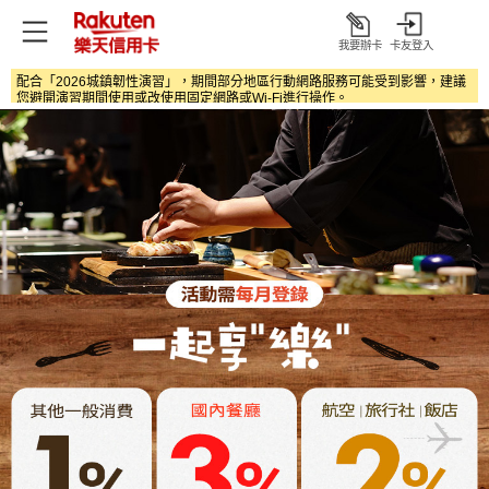
我要辦卡
卡友登入
打
開
配合「2026城鎮韌性演習」，期間部分地區行動網路服務可能受到影響，建議
您避開演習期間使用或改使用固定網路或Wi‑Fi進行操作。