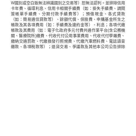
W國別或空白致無法辨識國別之交易等）恕無法認列。並排除信用
卡年費、循環利息、信用卡相關手續費（如：掛失手續費、調閱
簽帳單手續費、分期付款手續費等）；預借現金、各式貸款
（如：簡易通信貸款等）、餘額代償、保險費、申購基金所生之
帳款及其各項費用（如：手續費及違約金等）、利息；各項代繳
帳款及其費用（如：電子化政府多元付費共通作業平台(含公務機
關、醫療院所)繳費、代收代付公用事業費用、代收代付學雜費、
繳納交通罰款、代繳換發行照規費、代繳汽車燃料費、電話語音
繳款、各項稅款等）；退貨交易、爭議款及其他本公司公告排除
之項目或依其他特別約定條款不予計入者。
本活動消費總金額以正、附卡合併歸戶計算，依本公司帳單列示
消費日及金額為準，且需於消費日次月20日前完成入帳。本活動
以實際成功交易計算，若申辦分期交易則以每筆原始交易日期及
總金額計算，若付款失敗、訂單取消、銷退貨、提前結清消費分
期，將不符合回饋資格。
刷卡金回饋計算方式採小數點第一位無條件捨去，於交易次次月1
2日統一回饋至正卡人帳戶，每戶每月最高回饋500元，刷卡金刷
卡金將直接折抵信用卡消費帳款，不得折換現金、兌換其他商品
或轉讓予第三人。樂天信用卡會員持有之樂天信用卡於刷卡金回
饋當時須為有效會員且為有效卡，若有遭限制或停止使用、延遲
繳款或其他違反信用卡契約之情事，將喪失本活動資格。
刷卡金回饋後，如有下列情況，持卡人原先已取得之回饋金本公
司將逕行自當期帳單中調整扣回。若持卡人之當期帳單上無上期