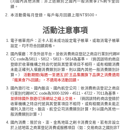
(3)國內其他消費：非上述類別之國內一般消費享1%刷卡金回
饋。
本活動需每月登錄，每戶每月回饋上限NT$500。
活動注意事項
電子帳單用戶：正卡人若未成功設定電子帳單，或取消電子帳單
設定，均不符合回饋資格。
國內餐廳：不含外送平台，並依消費商店登記之商店行業別代碼M
CC code為5811、5812、5813、5814為基準。（倘因該特約商店
登錄於收單機構之特店代號與其營業項目不相符，或有相關消費
未能正確列入餐廳消費類別計算，則以國內其他一般消費類別計
算。）
活動期間(每週一至週五)於王品集團旗下品牌之消費適用
『瘋美食7%回饋』，不適用本活動回饋。
國內旅行社、國內飯店、國內航空公司：依消費商店登記之商店
行業別代碼MCC code為3000-3299、4511、4722、7011為基準，
並排除國外旅遊/訂房網站之線上交易。
（倘因該特約商店登錄於
收單機構之特店代號與其營業項目不相符，或有相關消費未能正
確列入旅行社、飯店、航空公司消費類別計算，則以國內其他一
般消費類別計算。）
國內消費：限於台、澎、金馬地區之刷卡消費交易，若有非設立
於上述地區之商業登記消費或服務項目（如：交易商店之國別非T