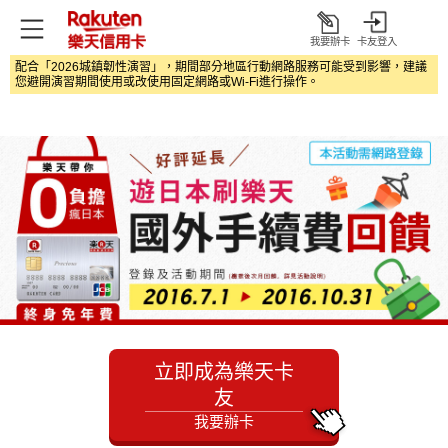
我要辦卡
卡友登入
打
配合「2026城鎮韌性演習」，期間部分地區行動網路服務可能受到影響，建議
開
您避開演習期間使用或改使用固定網路或Wi‑Fi進行操作。
立即成為樂天卡
友
我要辦卡