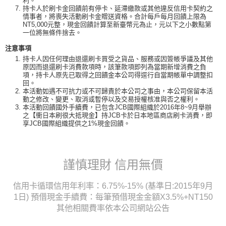
利。
持卡人於刷卡金回饋前有停卡、延滯繳款或其他違反信用卡契約之
情事者，將喪失活動刷卡金贈送資格。合計每戶每月回饋上限為
NT5,000元整，現金回饋計算至新臺幣元為止，元以下之小數點第
一位將無條件捨去。
注意事項
持卡人因任何理由退還刷卡買受之貨品、服務或因簽帳爭議及其他
原因而退還刷卡消費款項時，該筆款項即列為當期新增消費之負
項，持卡人原先已取得之回饋金本公司得逕行自當期帳單中調整扣
回。
本活動如遇不可抗力或不可歸責於本公司之事由，本公司保留本活
動之修改、變更、取消或暫停以及交易授權核准與否之權利。
本活動回饋國外手續費，已包含JCB國際組織於2016年8~9月舉辦
之【衝日本刷很大抵現金】持JCB卡於日本地區商店刷卡消費，即
享JCB國際組織提供之1%現金回饋。
謹慎理財 信用無價
信用卡循環信用年利率：6.75%-15% (基準日:2015年9月
1日) 預借現金手續費：每筆預借現金金額X3.5%+NT150
其他相關費率依本公司網站公告