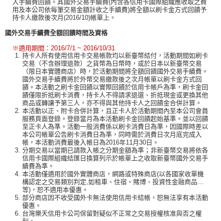
入手續費回饋。其國外交易手續費(內含各信用卡國際組織應收取之費
用及本公司依每筆交易金額計收之手續費)將全額以刷卡金方式回饋予
持卡人繳款後次月(2016/10)帳單上。
國外交易手續費全額回饋時間及資格
※適用期間：2016/7/1 ~ 2016/10/31
持卡人所有使用信用卡交易帳款均以新臺幣結付，活動期間如刷卡
交易（不含辦理退款）之貨幣為日幣時，或於日本以新臺幣交易
（限日本實體商店）時，於活動期間將全額回饋國外交易手續費。
國外交易手續費將於外幣交易繳款後之次月帳單以刷卡金方式回
饋。本活動之刷卡金回饋以實際回饋於信用卡帳戶為準，刷卡金回
饋僅限折抵刷卡消費，持卡人不得請求退還、折抵現金或更換其他
商品或轉讓予第三人，亦不得與其他持卡人之回饋金合併計算。
本活動以正、附卡合併計算，且正卡人於活動期間內至本公司會員
服務頁面登錄。登錄當月為本活動刷卡金回饋起始基準。並以回饋
至正卡人為準。活動一般消費係以刷卡消費日為準，因國際時差以
本公司帳單公告刷卡消費日為準，同時需於消費日次月底完成入
帳，本活動消費最後入帳日為2016年11月30日。
分期交易以當期已請款入帳之分期金額為準；非新臺幣交易將依各
信用卡國際組織結匯日換算列示於帳單上之收取新臺幣國外交易手
續費為準。
本活動僅適用於國外實體商店，網路或特殊商店(以各國家收單機
構認定之交易類別判定,如租車、住宿、賭博、投資性金融商品...
等)，恕不適用本優惠。
部分商店因不收受國外卡無法使用信用卡結帳，恕無法享有本活動
優惠。
台灣樂天信用卡公司保留對疑似不正常之交易授權核准與否之權