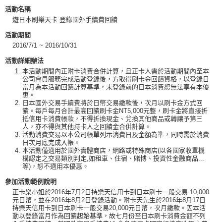
活動名稱
遊日本刷樂天卡 登錄國外手續費回饋
活動期間
2016/7/1 ~ 2016/10/31
活動詳細辦法
本活動期間內正附卡消費合併計算，且正卡人需於活動期間內至本
)
公司會員服務完成活動登錄後，方取得刷卡金回饋資格，以登錄日
當月為本活動回饋計算基準，未登錄前的日本消費恕無法享有本優
惠。
日本國外交易手續費將於日幣交易繳款後，次月以刷卡金方式回
饋。每戶每月合計最高回饋刷卡金NT5,000元整，刷卡金將直接折
抵信用卡消費帳款，不得折換現金、兌換其他商品或轉讓予第三
人，亦不得與其他持卡人之回饋金合併計算。
活動消費交易以本公司帳單列示消費日及金額為準，同時需於消費
日次月底完成入帳。
本活動僅適用於國外實體商店，網路或特殊商店(以各國家收單機
構認定之交易類別判定,如租車、住宿、賭博、投資性金融商品...
等)，恕不適用本優惠。
參加活動範例說明
正卡樂小姐於2016年7月2日持樂天信用卡到日本刷卡一般交易 10,000
元日幣，並在2016年8月2日登錄活動。附卡天先生於2016年8月17日
持樂天信用卡到日本刷卡一般交易20,000元日幣，次月繳款。因本活
動以登錄當月作為回饋起始基準，故七月份至日本刷卡消費金額不列