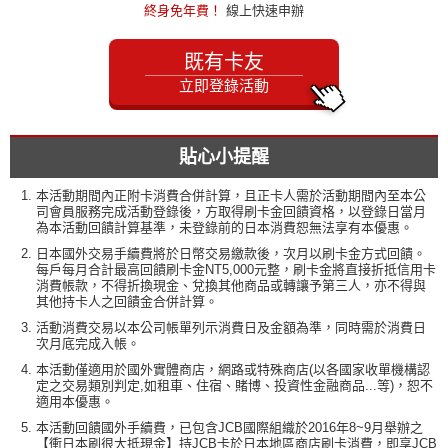
終身免年費！
線上快速申辦
既有卡友
立即登錄活動
貼心小提醒
本活動期間內正附卡消費合併計算，且正卡人需於活動期間內至本公
司會員服務完成活動登錄後，方取得刷卡金回饋資格，以登錄日當月
為本活動回饋計算基準，未登錄前的日本消費恕無法享有本優惠。
日本國外交易手續費將於日幣交易繳款後，次月以刷卡金方式回饋。
每戶每月合計最高回饋刷卡金NT5,000元整，刷卡金將直接折抵信用卡
消費帳款，不得折換現金、兌換其他商品或轉讓予第三人，亦不得與
其他持卡人之回饋金合併計算。
活動消費交易以本公司帳單列示消費日及金額為準，同時需於消費日
次月底完成入帳。
本活動僅適用於國外實體商店，網路或特殊商店(以各國家收單機構認
定之交易類別判定,如租車、住宿、賭博、投資性金融商品...等)，恕不
適用本優惠。
本活動回饋國外手續費，已包含JCB國際組織於2016年8~9月舉辦之
【衝日本刷很大抵現金】持JCB卡於日本地區商店刷卡消費，即享JCB