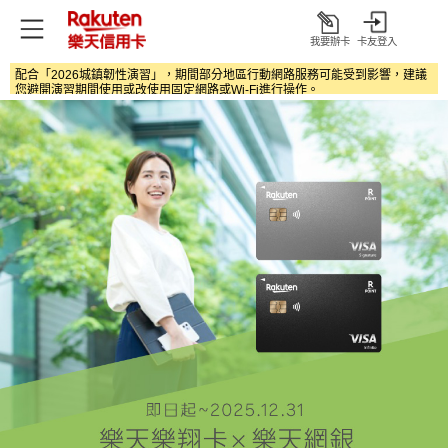
我要辦卡
卡友登入
打
開
配合「2026城鎮韌性演習」，期間部分地區行動網路服務可能受到影響，建議
您避開演習期間使用或改使用固定網路或Wi‑Fi進行操作。