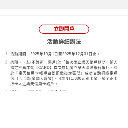
立即開戶
活動詳細辦法
活動期間：2025年10月1日至2025年12月31日止。
樂翔卡卡友(不論新、舊戶)於「首次開立樂天帳戶期間」輸入
指定推薦序號【CARD】首次成功開立樂天國際銀行帳戶，並
於「樂天信用卡帳單自動扣繳指定區間」成功自動扣繳樂翔
信用卡卡費(金額大於零)，可享NT1,000元刷卡金回饋至正卡
持卡人之樂天信用卡帳戶。
活動指定期間請見上方表格說明。
活動注意事項
申請樂天國際銀行線上開戶須為本國人且年滿18歲以上。樂天卡
友送出開戶申請後，樂天國際銀行將於三個工作天內(含申請當日)