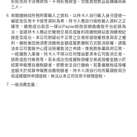
折抵信用卡消費款項，不得折換現金、兌換其他商品或轉讓與第
三人。
有關繳納綜所税所需輸入之資料，以持卡人自行輸入身分證統一
編號及信用卡卡號等資料為準，持卡人應自行檢核輸入資料之正
確性，繳税成功與否一律以Paytax財政部網路繳稅平台紀錄為
主，並請持卡人務必於繳税交易完成後利用繳税網站查詢繳税紀
錄是否成功。本公司對疑似不正常之交易保留授權核准與否之權
利，繳稅後因故須更改繳稅金額或變更繳稅方式取消授權，請電
洽本公司客服中心提出授權取消之申請。惟稅款係屬政府公款，
一經繳款入庫後，持卡人不得以任何理由要求本公司取消交易、
退款或拒付帳款等。若未成功完成繳稅授權交易或授權金額小於
結算申報應自繳稅額者，即應依法自行繳納。若重複繳稅或授權
金額大於結算申報應自繳稅額者，持卡人須自行向所屬國稅局分
局或稽徵所申請退稅，無法以本公司信用卡辦理退稅。
一般消費定義：
(1) 國內一般消費係指：限於台、澎、金馬地區之刷卡消費交易，
若有非設立於上述地區之商業登記消費或服務項目（如：交易商
店之國別非TW國別或空白致無法辨識國別之交易等）恕無法認
列。
(2) 海外一般消費係指：由收單機構所設定之交易商店之國別非
TW之交易、非以新臺幣為交易幣別或海外以新臺幣交易（含網站
交易），並由本公司帳單上同時列示收取該筆交易之海外交易服
務費者。排除郵購型交易或特殊商店（以各國家收單機構認定之