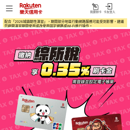
我要辦卡
卡友登入
打
開
配合「2026城鎮韌性演習」，期間部分地區行動網路服務可能受到影響，建議
您避開演習期間使用或改使用固定網路或Wi‑Fi進行操作。