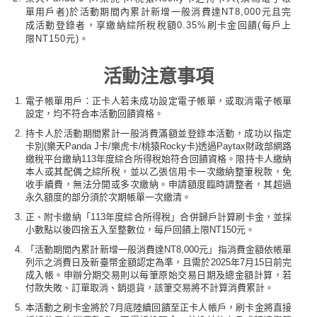
單用戶者)於活動期間內累計新增一般消費達NT8,000元且完
成活動登錄者，享繳納綜所稅稅額0.35%刷卡金回饋(每戶上
限NT150元)。
活動注意事項
電子帳單用戶：正卡人若未成功設定電子帳單，或取消電子帳單
設定，均不符合本活動回饋資格。
持卡人於活動期間累計一般消費滿額並登錄本活動，成功以指定
卡別(樂天Panda J卡/樂虎卡/桃猿Rocky卡)透過Paytax財政部網路
繳稅平台繳納113年度綜合所得稅始符合回饋資格。限持卡人繳納
本人或其配偶之綜所稅，並以乙張信用卡一次繳納整筆稅款，免
收手續費，無法分開或多次繳納。申請額度臨時調整者，其超過
永久額度的部分須於次期帳單一次繳清。
正、附卡繳納「113年度綜合所得稅」合併歸戶計算刷卡金，並採
小數點以後四捨五入至整數位，每戶回饋上限NT150元。
「活動期間內累計新增一般消費達NT8,000元」指消費金額依帳單
列示之消費日及新臺幣金額認定為準，且需於2025年7月15日前完
成入帳。申辦分期交易則以每筆原始交易日期及總金額計算，若
付款失敗、訂單取消、銷退貨，該筆交易將不計算消費累計。
本活動之刷卡金將於7月底陸續回饋至正卡人帳戶，刷卡金將直接