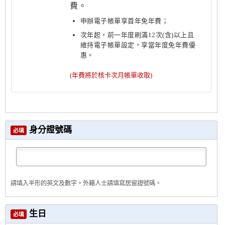
費。
申辦電子帳單享首年免年費；
次年起，前一年度刷滿12次(含)以上且
維持電子帳單設定，享當年度免年費優
惠。
(年費將於核卡次月帳單收取)
身分證號碼
必填
請填入半形的英文及數字。外籍人士請填寫居留證號碼。
生日
必填