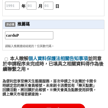
年
月
日
推薦碼
非必填
請輸入推薦連結結尾的 7 位英數代碼。
本人瞭解
個人資料保護法相關告知事項
並同意
於申請程序未完成時，已填具之相關資料得作為後
續聯繫之用。
為便利您享受樂天生態圈服務，首次申請之卡友需於卡開卡
時綁定您的樂天會員帳號。未來刷卡消費如有「樂天點數」
回饋活動，將回饋於此帳號。※樂天會員及點數使用詳情，
請上樂天市場官網查詢。