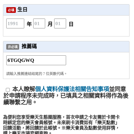
生日
必填
年
月
日
推薦碼
非必填
請輸入推薦連結結尾的 7 位英數代碼。
本人瞭解
個人資料保護法相關告知事項
並同意
於申請程序未完成時，已填具之相關資料得作為後
續聯繫之用。
為便利您享受樂天生態圈服務，首次申請之卡友需於卡開卡
時綁定您的樂天會員帳號。未來刷卡消費如有「樂天點數」
回饋活動，將回饋於此帳號。※樂天會員及點數使用詳情，
請上樂天市場官網查詢。