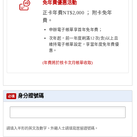
免年費優惠活動
正卡年費NT$2,000 ； 附卡免年
費。
申辦電子帳單享首年免年費；
次年起，前一年度刷滿12次(含)以上且
維持電子帳單設定，享當年度免年費優
惠。
(年費將於核卡次月帳單收取)
身分證號碼
必填
請填入半形的英文及數字。外籍人士請填寫居留證號碼。