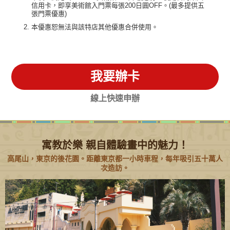
信用卡，即享美術館入門票每張200日圓OFF。(最多提供五
張門票優惠)
本優惠恕無法與該特店其他優惠合併使用。
我要辦卡
線上快速申辦
寓教於樂 親自體驗畫中的魅力！
高尾山，東京的後花園。距離東京都一小時車程，每年吸引五十萬人
次造訪。