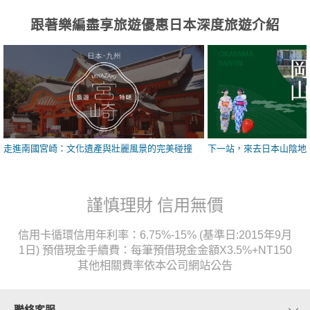
跟著樂編盡享旅遊優惠日本深度旅遊介紹
走進南國宮崎：文化遺產與壯麗風景的完美碰撞
下一站，來去日本山陰地
謹慎理財 信用無價
信用卡循環信用年利率：6.75%-15% (基準日:2015年9月
1日) 預借現金手續費：每筆預借現金金額X3.5%+NT150
其他相關費率依本公司網站公告
聯絡客服