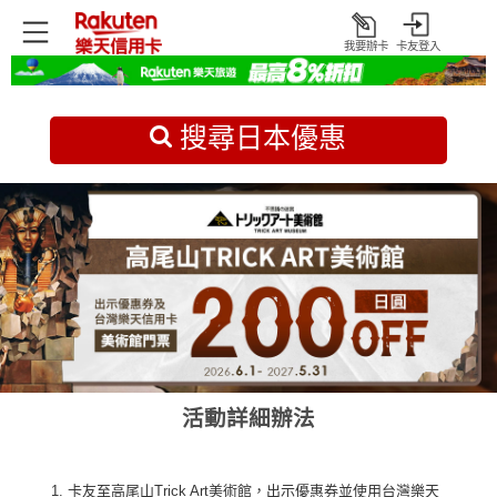
我要辦卡
卡友登入
打
開
首頁
日本旅遊優惠
搜尋日本優惠
活動詳細辦法
卡友至高尾山Trick Art美術館，出示優惠券並使用台灣樂天