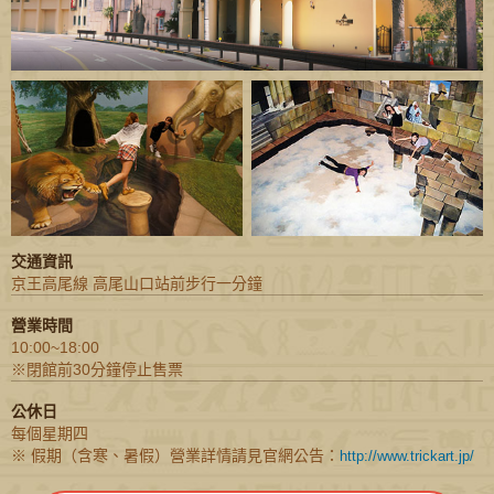
交通資訊
京王高尾線 高尾山口站前步行一分鐘
營業時間
10:00~18:00
※閉館前30分鐘停止售票
公休日
每個星期四
※ 假期（含寒、暑假）營業詳情請見官網公告：
http://www.trickart.jp/