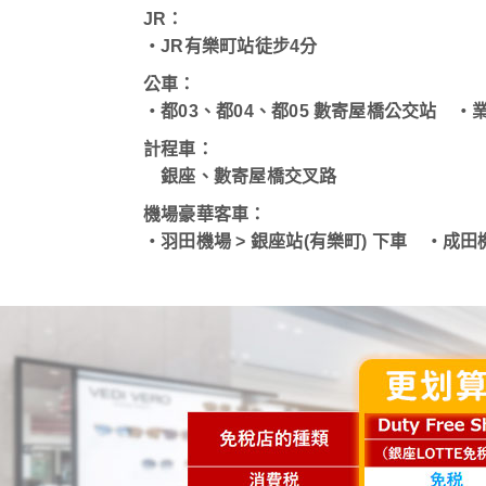
JR：
・JR有樂町站徒步4分
公車：
・都03、都04、都05 數寄屋橋公交站 ・
計程車：
銀座、數寄屋橋交叉路
機場豪華客車：
・羽田機場 > 銀座站(有樂町) 下車 ・成田機