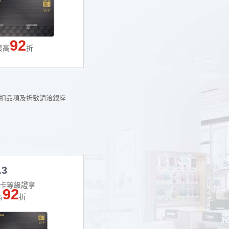
92
最高
折
折扣品項及折數請洽銀座
.3
金卡等級證享
92
高
折