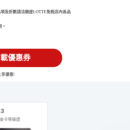
項及折數請洽銀座LOTTE免稅店內各品
用。
下載優惠券
上享優惠!
.3
P金卡等級證