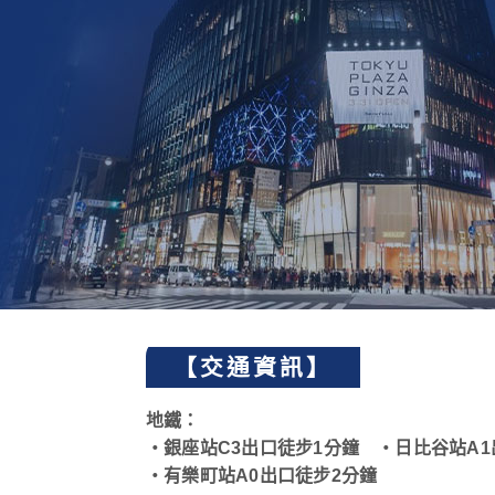
【交通資訊】
地鐵：
・銀座站C3出口徒步1分鐘 ・日比谷站A
・有樂町站A0出口徒步2分鐘